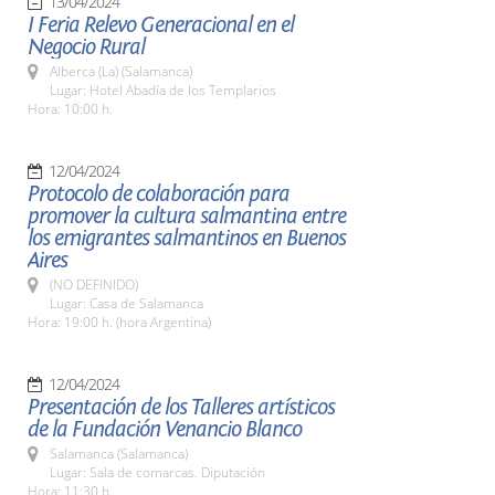
13/04/2024
I Feria Relevo Generacional en el
Negocio Rural
Alberca (La) (Salamanca)
Lugar: Hotel Abadía de los Templarios
Hora: 10:00 h.
12/04/2024
Protocolo de colaboración para
promover la cultura salmantina entre
los emigrantes salmantinos en Buenos
Aires
(NO DEFINIDO)
Lugar: Casa de Salamanca
Hora: 19:00 h. (hora Argentina)
12/04/2024
Presentación de los Talleres artísticos
de la Fundación Venancio Blanco
Salamanca (Salamanca)
Lugar: Sala de comarcas. Diputación
Hora: 11:30 h.