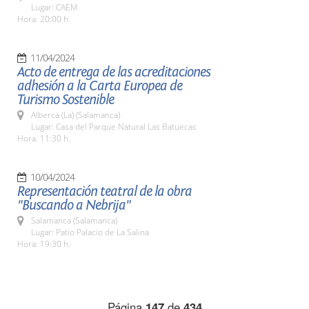
Lugar: CAEM
Hora: 20:00 h.
11/04/2024
Acto de entrega de las acreditaciones
adhesión a la Carta Europea de
Turismo Sostenible
Alberca (La) (Salamanca)
Lugar: Casa del Parque Natural Las Batuecas
Hora: 11:30 h.
10/04/2024
Representación teatral de la obra
"Buscando a Nebrija"
Salamanca (Salamanca)
Lugar: Patio Palacio de La Salina
Hora: 19:30 h.
Página
147
de
434