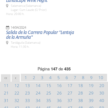
Landscape Wine Night
Salamanca (Salamanca)
Lugar: Cum Laude (C/ Prior)
Hora: 20:00 h.
14/04/2024
Salida de la Carrera Popular "Lenteja
de la Armuña"
Tardáguila (Salamanca)
Hora: 11:30 h.
Página
147
de
435
1
2
3
4
5
6
7
8
9
10
<<
<
11
12
13
14
15
16
17
18
19
20
21
22
23
24
25
26
27
28
29
30
31
32
33
34
35
36
37
38
39
40
41
42
43
44
45
46
47
48
49
50