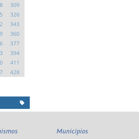
8
309
5
326
2
343
9
360
6
377
3
394
0
411
7
428
nismos
Municipios