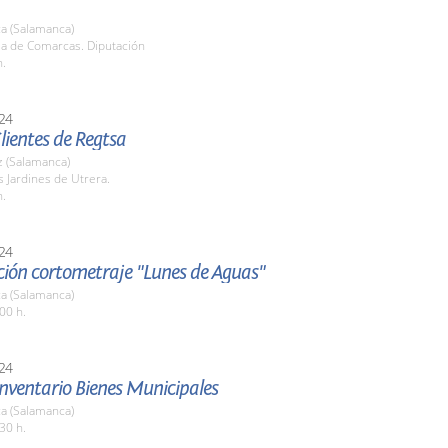
a (Salamanca)
la de Comarcas. Diputación
h.
24
lientes de Regtsa
 (Salamanca)
s Jardines de Utrera.
h.
24
ción cortometraje "Lunes de Aguas"
a (Salamanca)
00 h.
24
nventario Bienes Municipales
a (Salamanca)
30 h.