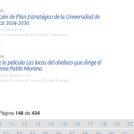
24
ión de Plan Estratégico de la Universidad de
a 2024-2030.
a (Salamanca)
ntro Internacional del Español. Salamanca
h.
24
la película Las locas del obelisco que dirige el
ense Pablo Moreno.
odrigo (Salamanca)
tudios Rodriwood. Ivanrey (Ciudad Rodrigo)
h.
Página
148
de
434
0
11
12
13
14
15
16
17
18
19
20
32
33
34
35
36
37
38
39
40
41