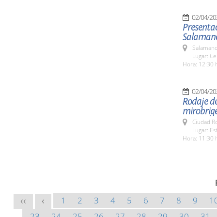
02/04/20
Presentac
Salamanc
Salamanc
Lugar: Ce
Hora: 12:30 
02/04/20
Rodaje de 
mirobrig
Ciudad R
Lugar: Es
Hora: 11:30 
1
2
3
4
5
6
7
8
9
1
<<
<
23
24
25
26
27
28
29
30
31