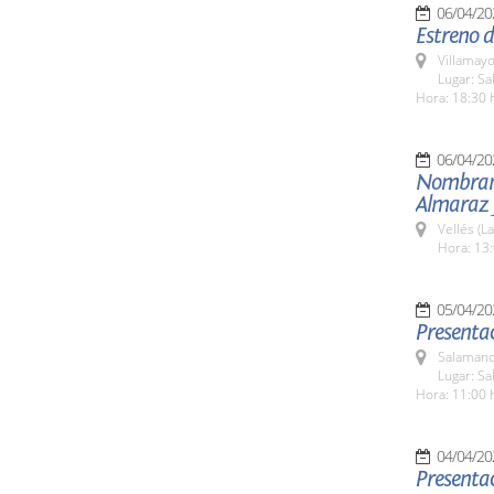
06/04/20
Estreno d
Villamayo
Lugar: Sa
Hora: 18:30 
06/04/20
Nombrami
Almaraz 
Vellés (L
Hora: 13:
05/04/20
Presenta
Salamanc
Lugar: Sa
Hora: 11:00 
04/04/20
Presentac