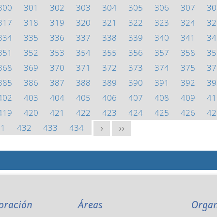
300
301
302
303
304
305
306
307
30
317
318
319
320
321
322
323
324
32
334
335
336
337
338
339
340
341
34
351
352
353
354
355
356
357
358
35
368
369
370
371
372
373
374
375
37
385
386
387
388
389
390
391
392
39
402
403
404
405
406
407
408
409
41
419
420
421
422
423
424
425
426
42
31
432
433
434
>
>>
oración
Áreas
Orga