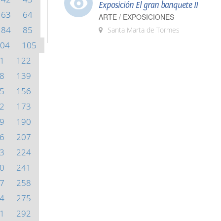
Exposición El gran banquete II
63
64
ARTE / EXPOSICIONES
84
85
Santa Marta de Tormes
04
105
1
122
8
139
5
156
2
173
9
190
6
207
3
224
0
241
7
258
4
275
1
292