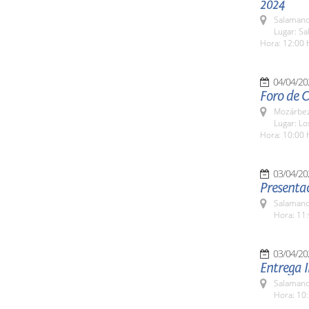
2024
Salamanc
Lugar: Sa
Hora: 12:00 
04/04/20
Foro de C
Mozárbez
Lugar: Lo
Hora: 10:00 
03/04/20
Presenta
Salamanc
Hora: 11:
03/04/20
Entrega I
Salamanc
Hora: 10: