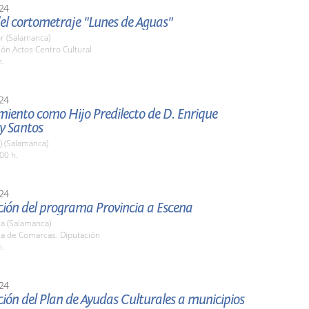
24
el cortometraje "Lunes de Aguas"
r (Salamanca)
lón Actos Centro Cultural
h.
24
ento como Hijo Predilecto de D. Enrique
y Santos
a) (Salamanca)
00 h.
24
ción del programa Provincia a Escena
a (Salamanca)
la de Comarcas. Diputación
h.
24
ión del Plan de Ayudas Culturales a municipios