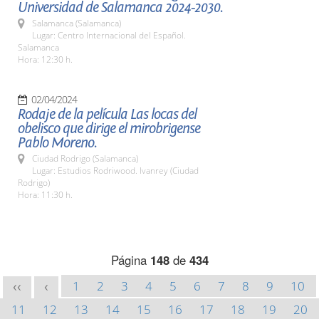
Universidad de Salamanca 2024-2030.
Salamanca (Salamanca)
Lugar: Centro Internacional del Español.
Salamanca
Hora: 12:30 h.
02/04/2024
Rodaje de la película Las locas del
obelisco que dirige el mirobrigense
Pablo Moreno.
Ciudad Rodrigo (Salamanca)
Lugar: Estudios Rodriwood. Ivanrey (Ciudad
Rodrigo)
Hora: 11:30 h.
Página
148
de
434
1
2
3
4
5
6
7
8
9
10
<<
<
11
12
13
14
15
16
17
18
19
20