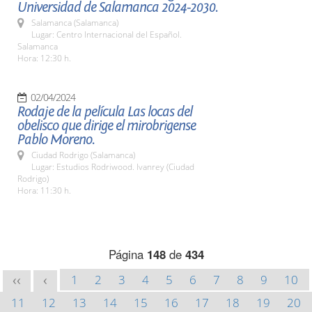
Universidad de Salamanca 2024-2030.
Salamanca (Salamanca)
Lugar: Centro Internacional del Español.
Salamanca
Hora: 12:30 h.
02/04/2024
Rodaje de la película Las locas del
obelisco que dirige el mirobrigense
Pablo Moreno.
Ciudad Rodrigo (Salamanca)
Lugar: Estudios Rodriwood. Ivanrey (Ciudad
Rodrigo)
Hora: 11:30 h.
Página
148
de
434
1
2
3
4
5
6
7
8
9
10
<<
<
11
12
13
14
15
16
17
18
19
20