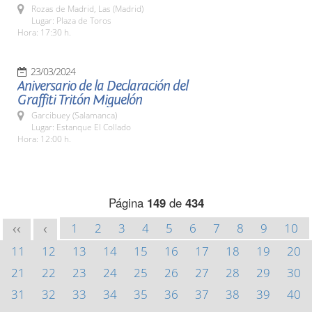
Rozas de Madrid, Las (Madrid)
Lugar: Plaza de Toros
Hora: 17:30 h.
23/03/2024
Aniversario de la Declaración del
Graffiti Tritón Miguelón
Garcibuey (Salamanca)
Lugar: Estanque El Collado
Hora: 12:00 h.
Página
149
de
434
1
2
3
4
5
6
7
8
9
10
<<
<
11
12
13
14
15
16
17
18
19
20
21
22
23
24
25
26
27
28
29
30
31
32
33
34
35
36
37
38
39
40