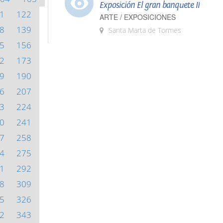
Exposición El gran banquete II
1
122
ARTE / EXPOSICIONES
8
139
Santa Marta de Tormes
5
156
2
173
9
190
6
207
3
224
0
241
7
258
4
275
1
292
8
309
5
326
2
343