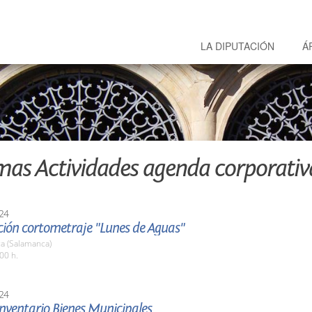
LA DIPUTACIÓN
Á
mas Actividades agenda corporativ
24
ción cortometraje "Lunes de Aguas"
a (Salamanca)
00 h.
24
nventario Bienes Municipales