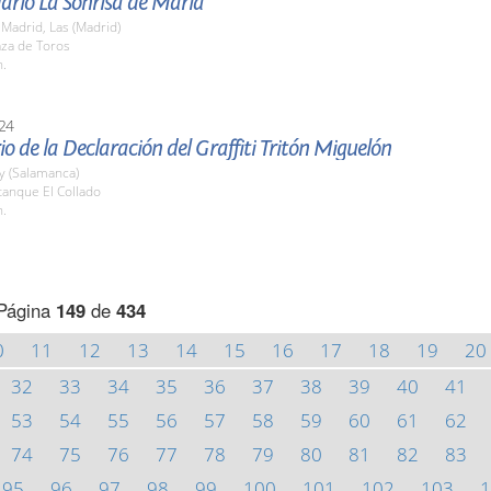
dario La Sonrisa de María
Madrid, Las (Madrid)
aza de Toros
h.
24
io de la Declaración del Graffiti Tritón Miguelón
y (Salamanca)
tanque El Collado
h.
Página
149
de
434
0
11
12
13
14
15
16
17
18
19
20
32
33
34
35
36
37
38
39
40
41
53
54
55
56
57
58
59
60
61
62
74
75
76
77
78
79
80
81
82
83
95
96
97
98
99
100
101
102
103
1