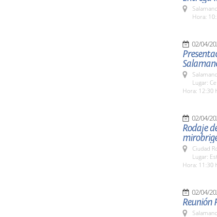
Salamanc
Hora: 10:
02/04/20
Presentac
Salamanc
Salamanc
Lugar: Ce
Hora: 12:30 
02/04/20
Rodaje de 
mirobrig
Ciudad R
Lugar: Es
Hora: 11:30 
02/04/20
Reunión 
Salamanc