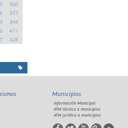
9
360
6
377
3
394
0
411
7
428
nismos
Municipios
Información Municipal
A
ATM técnica a municipios
ATM jurídica a municipios