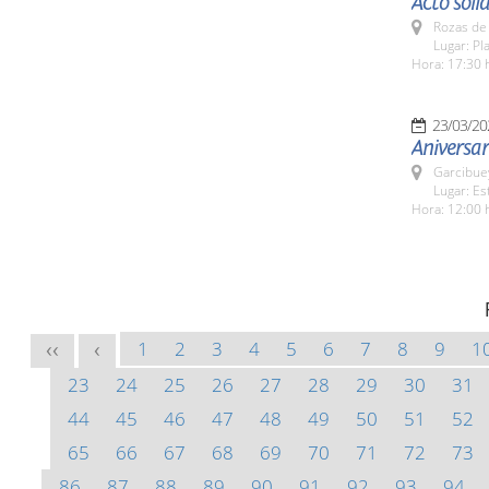
Acto soli
Rozas de 
Lugar: Pl
Hora: 17:30 
23/03/20
Aniversar
Garcibue
Lugar: Es
Hora: 12:00 
1
2
3
4
5
6
7
8
9
1
<<
<
23
24
25
26
27
28
29
30
31
44
45
46
47
48
49
50
51
52
65
66
67
68
69
70
71
72
73
86
87
88
89
90
91
92
93
94