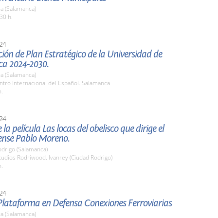
a (Salamanca)
30 h.
24
ión de Plan Estratégico de la Universidad de
a 2024-2030.
a (Salamanca)
ntro Internacional del Español. Salamanca
h.
24
la película Las locas del obelisco que dirige el
ense Pablo Moreno.
odrigo (Salamanca)
tudios Rodriwood. Ivanrey (Ciudad Rodrigo)
h.
24
Plataforma en Defensa Conexiones Ferroviarias
a (Salamanca)