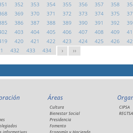
351
352
353
354
355
356
357
358
35
368
369
370
371
372
373
374
375
37
385
386
387
388
389
390
391
392
39
402
403
404
405
406
407
408
409
41
419
420
421
422
423
424
425
426
42
31
432
433
434
>
>>
oración
Áreas
Orga
Cultura
CIPSA
Bienestar Social
REGTS
nes
Presidencia
olegiados
Fomento
s informativas
Economía y Hacienda