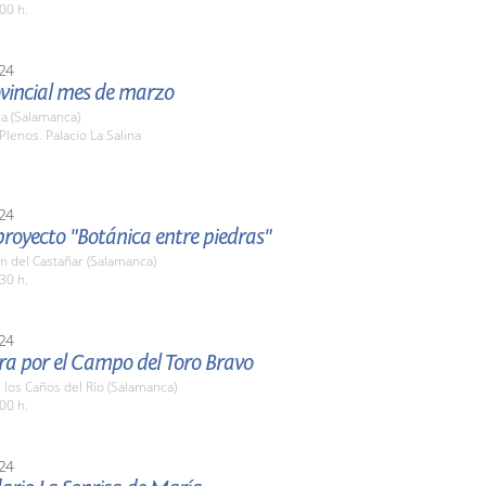
00 h.
24
ovincial mes de marzo
a (Salamanca)
Plenos. Palacio La Salina
24
 proyecto "Botánica entre piedras"
n del Castañar (Salamanca)
30 h.
24
ra por el Campo del Toro Bravo
e los Caños del Río (Salamanca)
00 h.
24