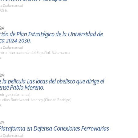
a (Salamanca)
30 h.
24
ión de Plan Estratégico de la Universidad de
a 2024-2030.
a (Salamanca)
ntro Internacional del Español. Salamanca
h.
24
la película Las locas del obelisco que dirige el
ense Pablo Moreno.
odrigo (Salamanca)
tudios Rodriwood. Ivanrey (Ciudad Rodrigo)
h.
24
Plataforma en Defensa Conexiones Ferroviarias
a (Salamanca)