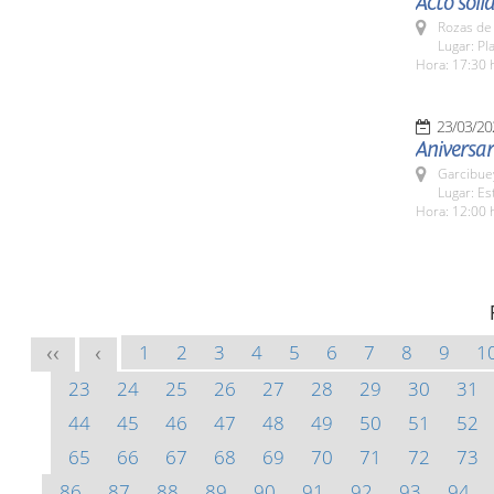
Acto soli
Rozas de 
Lugar: Pl
Hora: 17:30 
23/03/20
Aniversar
Garcibue
Lugar: Es
Hora: 12:00 
1
2
3
4
5
6
7
8
9
1
<<
<
23
24
25
26
27
28
29
30
31
44
45
46
47
48
49
50
51
52
65
66
67
68
69
70
71
72
73
86
87
88
89
90
91
92
93
94