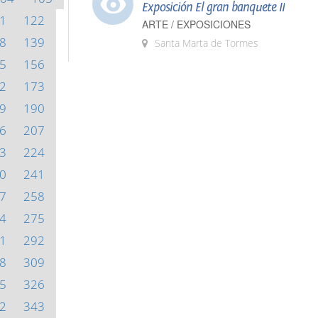
Exposición El gran banquete II
1
122
ARTE / EXPOSICIONES
8
139
Santa Marta de Tormes
5
156
2
173
9
190
6
207
3
224
0
241
7
258
4
275
1
292
8
309
5
326
2
343