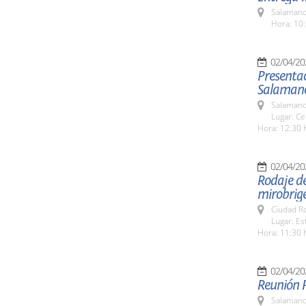
Salamanc
Hora: 10:
02/04/20
Presentac
Salamanc
Salamanc
Lugar: Ce
Hora: 12:30 
02/04/20
Rodaje de 
mirobrig
Ciudad R
Lugar: Es
Hora: 11:30 
02/04/20
Reunión 
Salamanc