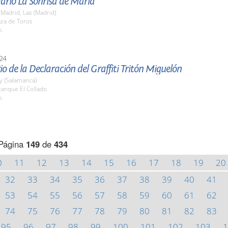
dario La Sonrisa de María
Madrid, Las (Madrid)
aza de Toros
h.
24
io de la Declaración del Graffiti Tritón Miguelón
y (Salamanca)
tanque El Collado
h.
Página
149
de
434
0
11
12
13
14
15
16
17
18
19
20
32
33
34
35
36
37
38
39
40
41
53
54
55
56
57
58
59
60
61
62
74
75
76
77
78
79
80
81
82
83
95
96
97
98
99
100
101
102
103
1