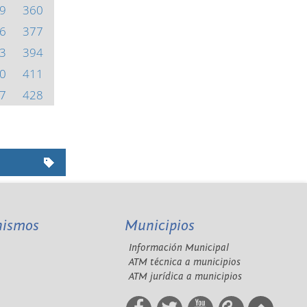
9
360
6
377
3
394
0
411
7
428
nismos
Municipios
Información Municipal
A
ATM técnica a municipios
ATM jurídica a municipios