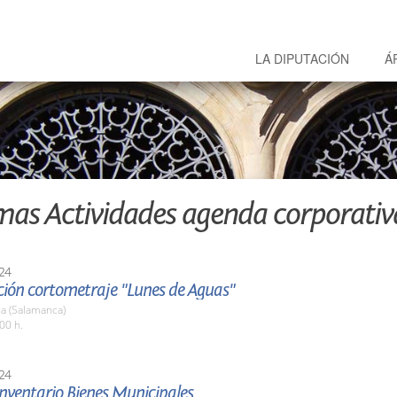
LA DIPUTACIÓN
Á
mas Actividades agenda corporativ
24
ción cortometraje "Lunes de Aguas"
a (Salamanca)
00 h.
24
nventario Bienes Municipales