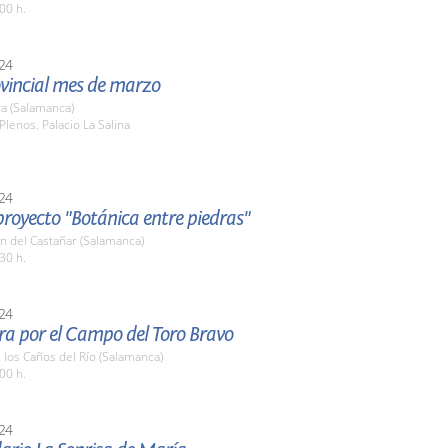
00 h.
24
ovincial mes de marzo
a (Salamanca)
Plenos. Palacio La Salina
24
 proyecto "Botánica entre piedras"
n del Castañar (Salamanca)
30 h.
24
ra por el Campo del Toro Bravo
e los Caños del Río (Salamanca)
00 h.
24