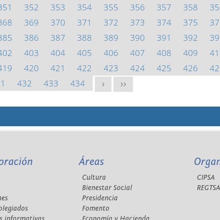
351
352
353
354
355
356
357
358
35
368
369
370
371
372
373
374
375
37
385
386
387
388
389
390
391
392
39
402
403
404
405
406
407
408
409
41
419
420
421
422
423
424
425
426
42
31
432
433
434
>
>>
oración
Áreas
Orga
Cultura
CIPSA
Bienestar Social
REGTS
nes
Presidencia
olegiados
Fomento
s informativas
Economía y Hacienda