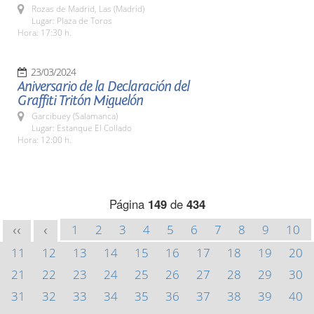
Rozas de Madrid, Las (Madrid)
Lugar: Plaza de Toros
Hora: 17:30 h.
23/03/2024
Aniversario de la Declaración del
Graffiti Tritón Miguelón
Garcibuey (Salamanca)
Lugar: Estanque El Collado
Hora: 12:00 h.
Página
149
de
434
1
2
3
4
5
6
7
8
9
10
<<
<
11
12
13
14
15
16
17
18
19
20
21
22
23
24
25
26
27
28
29
30
31
32
33
34
35
36
37
38
39
40