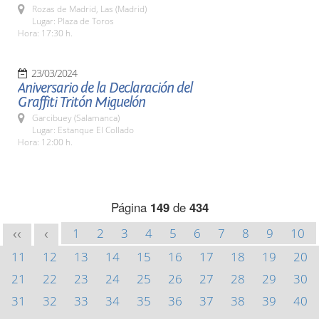
Rozas de Madrid, Las (Madrid)
Lugar: Plaza de Toros
Hora: 17:30 h.
23/03/2024
Aniversario de la Declaración del
Graffiti Tritón Miguelón
Garcibuey (Salamanca)
Lugar: Estanque El Collado
Hora: 12:00 h.
Página
149
de
434
1
2
3
4
5
6
7
8
9
10
<<
<
11
12
13
14
15
16
17
18
19
20
21
22
23
24
25
26
27
28
29
30
31
32
33
34
35
36
37
38
39
40