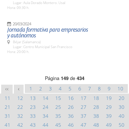
Lugar: Aula Dorado Montero. Usal
Hora: 09:30 h.
20/03/2024
Jornada formativa para empresarios
y autónomos
Béjar (Salamanca)
Lugar: Centro Municipal San Francisco
Hora: 20:00 h.
Página
149
de
434
1
2
3
4
5
6
7
8
9
10
<<
<
11
12
13
14
15
16
17
18
19
20
21
22
23
24
25
26
27
28
29
30
31
32
33
34
35
36
37
38
39
40
41
42
43
44
45
46
47
48
49
50