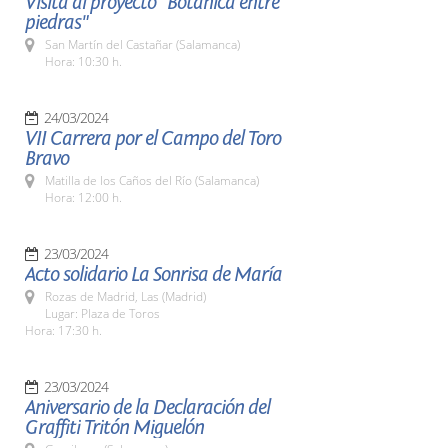
Visita al proyecto "Botánica entre
piedras"
San Martín del Castañar (Salamanca)
Hora: 10:30 h.
24/03/2024
VII Carrera por el Campo del Toro
Bravo
Matilla de los Caños del Río (Salamanca)
Hora: 12:00 h.
23/03/2024
Acto solidario La Sonrisa de María
Rozas de Madrid, Las (Madrid)
Lugar: Plaza de Toros
Hora: 17:30 h.
23/03/2024
Aniversario de la Declaración del
Graffiti Tritón Miguelón