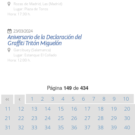
Rozas de Madrid, Las (Madrid)
Lugar: Plaza de Toros
Hora: 17:30 h.
23/03/2024
Aniversario de la Declaración del
Graffiti Tritón Miguelón
Garcibuey (Salamanca)
Lugar: Estanque El Collado
Hora: 12:00 h.
Página
149
de
434
1
2
3
4
5
6
7
8
9
10
<<
<
11
12
13
14
15
16
17
18
19
20
21
22
23
24
25
26
27
28
29
30
31
32
33
34
35
36
37
38
39
40