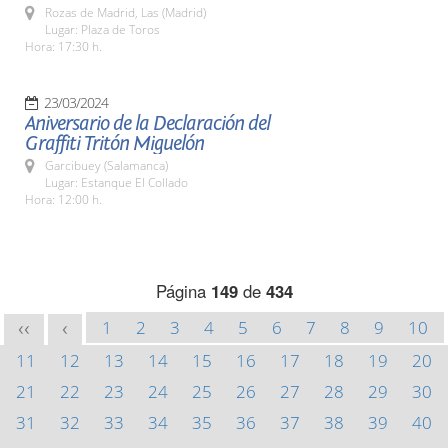
Rozas de Madrid, Las (Madrid)
Lugar: Plaza de Toros
Hora: 17:30 h.
23/03/2024
Aniversario de la Declaración del
Graffiti Tritón Miguelón
Garcibuey (Salamanca)
Lugar: Estanque El Collado
Hora: 12:00 h.
Página
149
de
434
1
2
3
4
5
6
7
8
9
10
<<
<
11
12
13
14
15
16
17
18
19
20
21
22
23
24
25
26
27
28
29
30
31
32
33
34
35
36
37
38
39
40