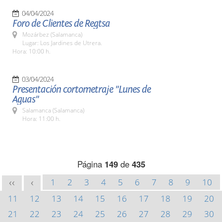
04/04/2024
Foro de Clientes de Regtsa
Mozárbez (Salamanca)
Lugar: Los Jardines de Utrera.
Hora: 10:00 h.
03/04/2024
Presentación cortometraje "Lunes de
Aguas"
Salamanca (Salamanca)
Hora: 11:00 h.
Página
149
de
435
1
2
3
4
5
6
7
8
9
10
<<
<
11
12
13
14
15
16
17
18
19
20
21
22
23
24
25
26
27
28
29
30