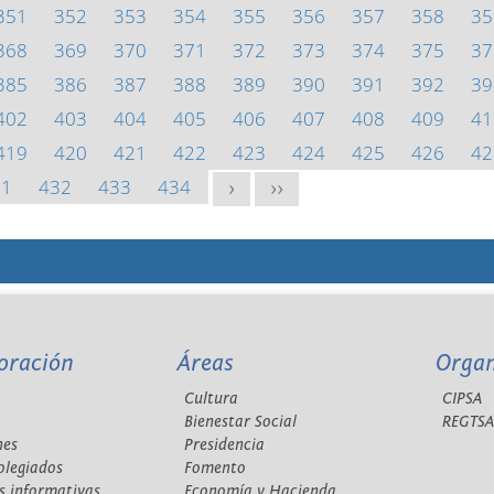
351
352
353
354
355
356
357
358
35
368
369
370
371
372
373
374
375
37
385
386
387
388
389
390
391
392
39
402
403
404
405
406
407
408
409
41
419
420
421
422
423
424
425
426
42
31
432
433
434
>
>>
oración
Áreas
Orga
Cultura
CIPSA
Bienestar Social
REGTS
nes
Presidencia
olegiados
Fomento
s informativas
Economía y Hacienda