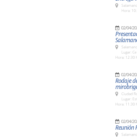
Salamanc
Hora: 10:
02/04/20
Presentac
Salamanc
Salamanc
Lugar: Ce
Hora: 12:30 
02/04/20
Rodaje de 
mirobrig
Ciudad R
Lugar: Es
Hora: 11:30 
02/04/20
Reunión 
Salamanc