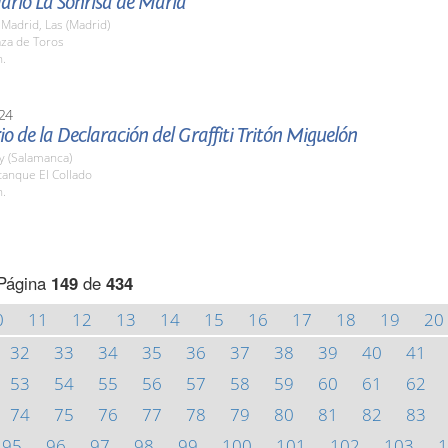
dario La Sonrisa de María
Madrid, Las (Madrid)
aza de Toros
h.
24
io de la Declaración del Graffiti Tritón Miguelón
y (Salamanca)
tanque El Collado
h.
Página
149
de
434
0
11
12
13
14
15
16
17
18
19
20
32
33
34
35
36
37
38
39
40
41
53
54
55
56
57
58
59
60
61
62
74
75
76
77
78
79
80
81
82
83
95
96
97
98
99
100
101
102
103
1