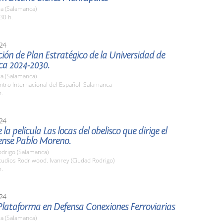
a (Salamanca)
30 h.
24
ión de Plan Estratégico de la Universidad de
a 2024-2030.
a (Salamanca)
ntro Internacional del Español. Salamanca
h.
24
la película Las locas del obelisco que dirige el
ense Pablo Moreno.
odrigo (Salamanca)
tudios Rodriwood. Ivanrey (Ciudad Rodrigo)
h.
24
Plataforma en Defensa Conexiones Ferroviarias
a (Salamanca)