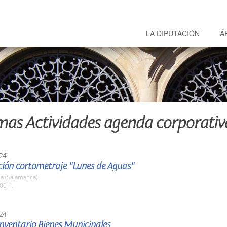
LA DIPUTACIÓN
Á
mas Actividades agenda corporativ
24
ción cortometraje "Lunes de Aguas"
a (Salamanca)
00 h.
24
nventario Bienes Municipales