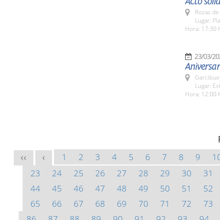
Acto soli
Rozas de 
Lugar: Pl
Hora: 17:30 
23/03/20
Aniversar
Garcibue
Lugar: Es
Hora: 12:00 
1
2
3
4
5
6
7
8
9
1
<<
<
23
24
25
26
27
28
29
30
31
44
45
46
47
48
49
50
51
52
65
66
67
68
69
70
71
72
73
86
87
88
89
90
91
92
93
94