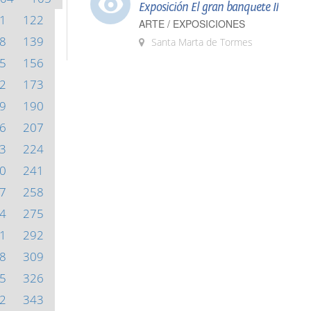
Exposición El gran banquete II
1
122
ARTE / EXPOSICIONES
8
139
Santa Marta de Tormes
5
156
2
173
9
190
6
207
3
224
0
241
7
258
4
275
1
292
8
309
5
326
2
343