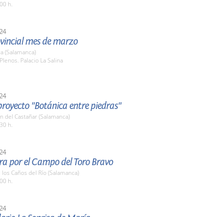
00 h.
24
ovincial mes de marzo
a (Salamanca)
Plenos. Palacio La Salina
24
 proyecto "Botánica entre piedras"
n del Castañar (Salamanca)
30 h.
24
ra por el Campo del Toro Bravo
e los Caños del Río (Salamanca)
00 h.
24