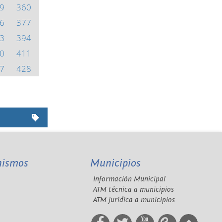
9
360
6
377
3
394
0
411
7
428
nismos
Municipios
Información Municipal
A
ATM técnica a municipios
ATM jurídica a municipios