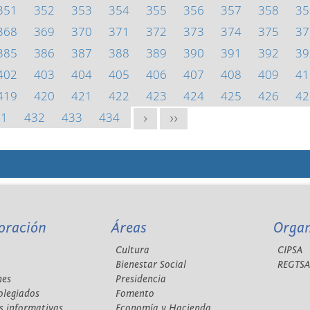
351
352
353
354
355
356
357
358
35
368
369
370
371
372
373
374
375
37
385
386
387
388
389
390
391
392
39
402
403
404
405
406
407
408
409
41
419
420
421
422
423
424
425
426
42
31
432
433
434
>
>>
oración
Áreas
Orga
Cultura
CIPSA
Bienestar Social
REGTS
nes
Presidencia
olegiados
Fomento
s informativas
Economía y Hacienda