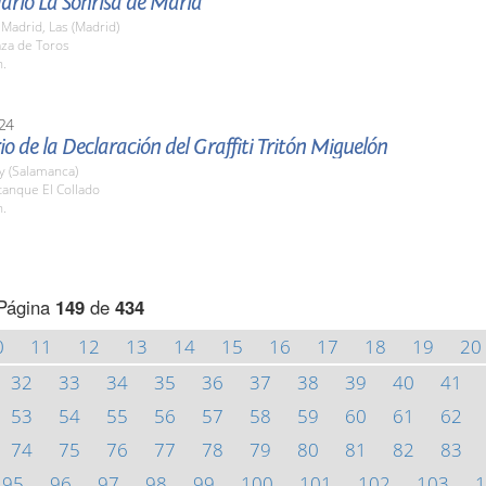
dario La Sonrisa de María
Madrid, Las (Madrid)
aza de Toros
h.
24
io de la Declaración del Graffiti Tritón Miguelón
y (Salamanca)
tanque El Collado
h.
Página
149
de
434
0
11
12
13
14
15
16
17
18
19
20
32
33
34
35
36
37
38
39
40
41
53
54
55
56
57
58
59
60
61
62
74
75
76
77
78
79
80
81
82
83
95
96
97
98
99
100
101
102
103
1