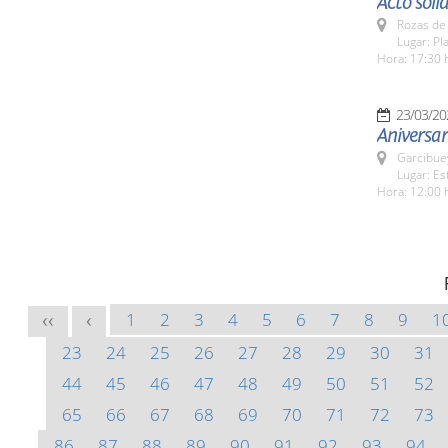
Acto soli
Rozas de 
Lugar: Pl
Hora: 17:30 
23/03/20
Aniversar
Garcibue
Lugar: Es
Hora: 12:00 
1
2
3
4
5
6
7
8
9
1
<<
<
23
24
25
26
27
28
29
30
31
44
45
46
47
48
49
50
51
52
65
66
67
68
69
70
71
72
73
86
87
88
89
90
91
92
93
94