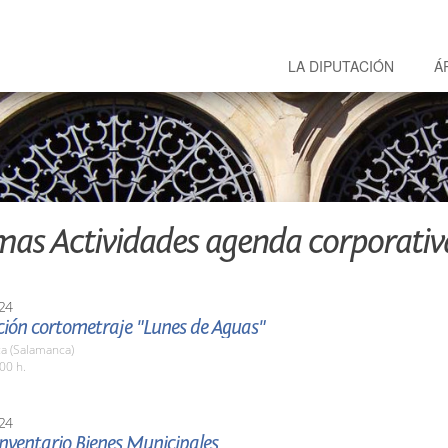
LA DIPUTACIÓN
Á
mas Actividades agenda corporativ
24
ción cortometraje "Lunes de Aguas"
a (Salamanca)
00 h.
24
nventario Bienes Municipales