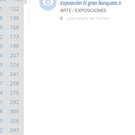
Exposición El gran banquete II
1
122
ARTE / EXPOSICIONES
8
139
Santa Marta de Tormes
5
156
2
173
9
190
6
207
3
224
0
241
7
258
4
275
1
292
8
309
5
326
2
343