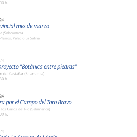
00 h.
24
ovincial mes de marzo
a (Salamanca)
Plenos. Palacio La Salina
24
 proyecto "Botánica entre piedras"
n del Castañar (Salamanca)
30 h.
24
ra por el Campo del Toro Bravo
e los Caños del Río (Salamanca)
00 h.
24