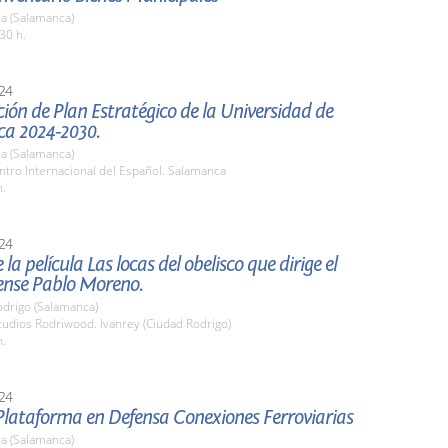
a (Salamanca)
30 h.
24
ión de Plan Estratégico de la Universidad de
a 2024-2030.
a (Salamanca)
ntro Internacional del Español. Salamanca
h.
24
la película Las locas del obelisco que dirige el
ense Pablo Moreno.
odrigo (Salamanca)
tudios Rodriwood. Ivanrey (Ciudad Rodrigo)
h.
24
Plataforma en Defensa Conexiones Ferroviarias
a (Salamanca)