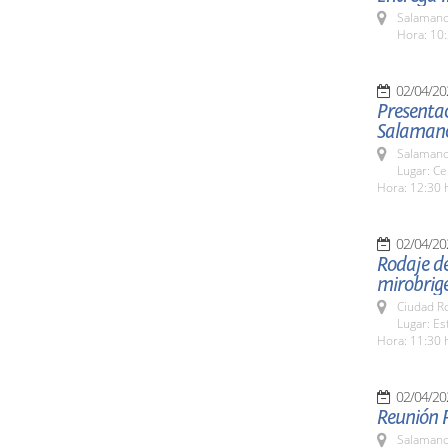
Salamanc
Hora: 10:
02/04/20
Presentac
Salamanc
Salamanc
Lugar: Ce
Hora: 12:30 
02/04/20
Rodaje de 
mirobrig
Ciudad R
Lugar: Es
Hora: 11:30 
02/04/20
Reunión 
Salamanc