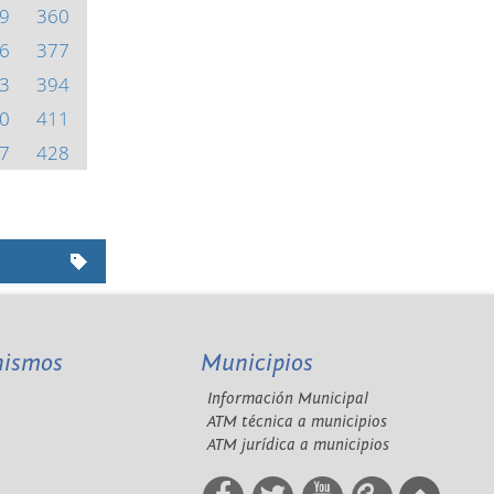
9
360
6
377
3
394
0
411
7
428
nismos
Municipios
Información Municipal
A
ATM técnica a municipios
ATM jurídica a municipios