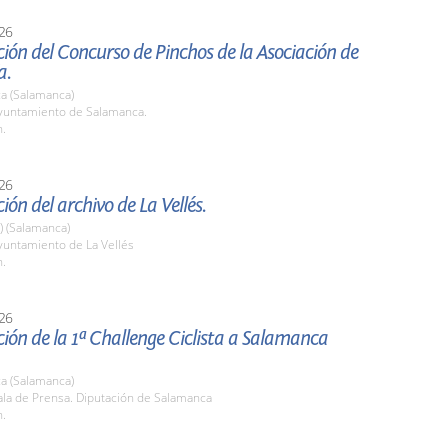
26
ión del Concurso de Pinchos de la Asociación de
a.
a (Salamanca)
untamiento de Salamanca.
h.
26
ión del archivo de La Vellés.
a) (Salamanca)
untamiento de La Vellés
h.
26
ión de la 1ª Challenge Ciclista a Salamanca
a (Salamanca)
la de Prensa. Diputación de Salamanca
h.