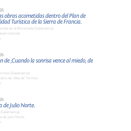
26
las obras acometidas dentro del Plan de
lidad Turística de la Sierra de Francia.
onda de la Rinconada (Salamanca)
avarredonda
h.
26
n de ,Cuando la sonrisa vence al miedo, de
Tormes (Salamanca)
atro de Alba de Tormes
h.
26
 de Julio Norte.
(Salamanca)
 de Julio Norte.
h.