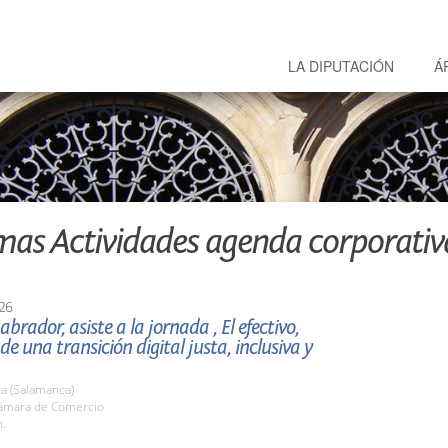
LA DIPUTACIÓN
Á
mas Actividades agenda corporativ
26
abrador, asiste a la jornada , El efectivo,
de una transición digital justa, inclusiva y
a (Salamanca)
ámara de Comercio
h.