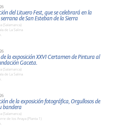
26
ión del Lituero Fest, que se celebrará en la
 serrana de San Esteban de la Sierra
a (Salamanca)
a de La Salina
h.
26
de la exposición XXVI Certamen de Pintura al
Fundación Gaceta.
a (Salamanca)
a de La Salina
h.
26
ión de la exposición fotográfica, Orgullosos de
tu bandera
a (Salamanca)
re de los Anaya (Planta 1)
h.