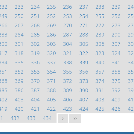
232
233
234
235
236
237
238
239
24
249
250
251
252
253
254
255
256
25
266
267
268
269
270
271
272
273
27
283
284
285
286
287
288
289
290
29
300
301
302
303
304
305
306
307
30
317
318
319
320
321
322
323
324
32
334
335
336
337
338
339
340
341
34
351
352
353
354
355
356
357
358
35
368
369
370
371
372
373
374
375
37
385
386
387
388
389
390
391
392
39
402
403
404
405
406
407
408
409
41
419
420
421
422
423
424
425
426
42
31
432
433
434
>
>>