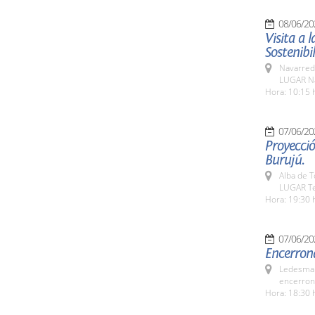
08/06/20
Visita a 
Sostenibi
Navarred
LUGAR N
Hora: 10:15 
07/06/20
Proyecció
Burujú.
Alba de 
LUGAR Te
Hora: 19:30 
07/06/20
Encerrona
Ledesma 
encerrona
Hora: 18:30 