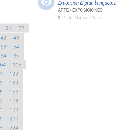
Exposición El gran banquete II
ARTE / EXPOSICIONES
Santa Marta de Tormes
21
22
42
43
63
64
84
85
04
105
1
122
8
139
5
156
2
173
9
190
6
207
3
224