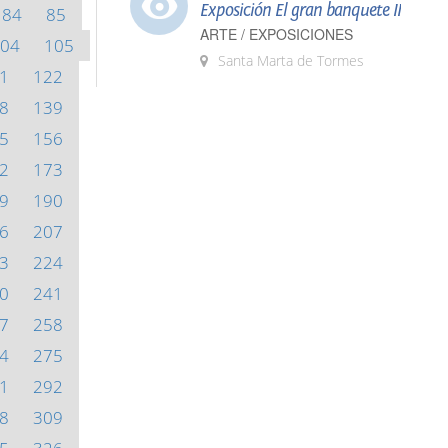
Exposición El gran banquete II
84
85
ARTE / EXPOSICIONES
04
105
Santa Marta de Tormes
1
122
8
139
5
156
2
173
9
190
6
207
3
224
0
241
7
258
4
275
1
292
8
309