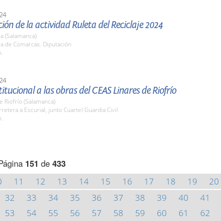
24
ión de la actividad Ruleta del Reciclaje 2024
a (Salamanca)
la de Comarcas. Diputación
h.
24
stitucional a las obras del CEAS Linares de Riofrío
e Riofrío (Salamanca)
rretera a Escurial, junto Cuartel Guardia Civil
h.
Página
151
de
433
0
11
12
13
14
15
16
17
18
19
20
32
33
34
35
36
37
38
39
40
41
53
54
55
56
57
58
59
60
61
62