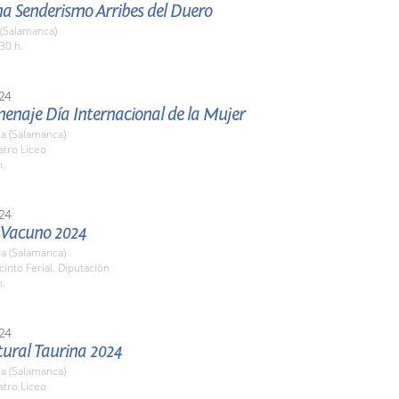
a Senderismo Arribes del Duero
 (Salamanca)
30 h.
24
enaje Día Internacional de la Mujer
a (Salamanca)
atro Liceo
h.
24
l Vacuno 2024
a (Salamanca)
cinto Ferial. Diputación
h.
24
tural Taurina 2024
a (Salamanca)
atro Liceo