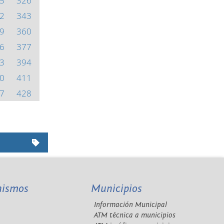
5
326
2
343
9
360
6
377
3
394
0
411
7
428
nismos
Municipios
Información Municipal
A
ATM técnica a municipios