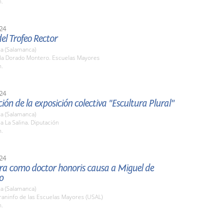
h.
24
el Trofeo Rector
a (Salamanca)
ula Dorado Montero. Escuelas Mayores
h.
24
ión de la exposición colectiva "Escultura Plural"
a (Salamanca)
la La Salina. Diputación
h.
24
ura como doctor honoris causa a Miguel de
o
a (Salamanca)
raninfo de las Escuelas Mayores (USAL)
h.