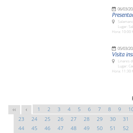
06/03/20
Presentac
Salamanc
Lugar: Sa
Hora: 10:00 
05/03/20
Visita in
Linares d
Lugar: Ca
Hora: 11:30 
1
2
3
4
5
6
7
8
9
1
<<
<
23
24
25
26
27
28
29
30
31
44
45
46
47
48
49
50
51
52