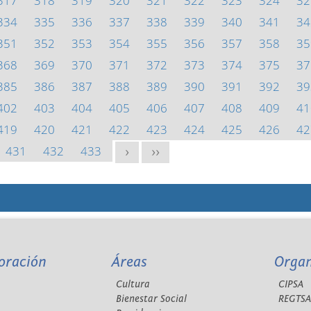
317
318
319
320
321
322
323
324
32
334
335
336
337
338
339
340
341
34
351
352
353
354
355
356
357
358
35
368
369
370
371
372
373
374
375
37
385
386
387
388
389
390
391
392
39
402
403
404
405
406
407
408
409
41
419
420
421
422
423
424
425
426
42
431
432
433
>
>>
oración
Áreas
Orga
Cultura
CIPSA
Bienestar Social
REGTS