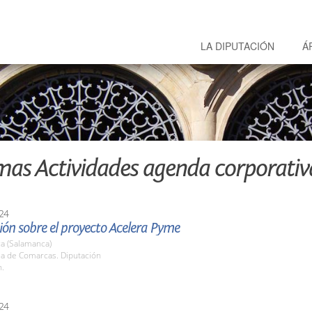
LA DIPUTACIÓN
Á
mas Actividades agenda corporativ
24
ón sobre el proyecto Acelera Pyme
a (Salamanca)
la de Comarcas. Diputación
h.
24