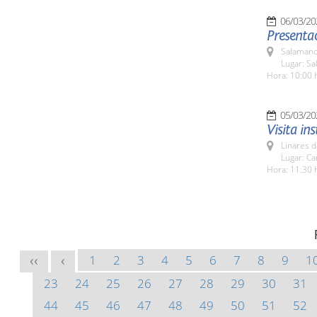
06/03/20
Presentac
Salamanc
Lugar: Sa
Hora: 10:00 
05/03/20
Visita in
Linares d
Lugar: Ca
Hora: 11:30 
1
2
3
4
5
6
7
8
9
1
<<
<
23
24
25
26
27
28
29
30
31
44
45
46
47
48
49
50
51
52