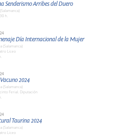
a Senderismo Arribes del Duero
 (Salamanca)
30 h.
24
enaje Día Internacional de la Mujer
a (Salamanca)
atro Liceo
h.
24
l Vacuno 2024
a (Salamanca)
cinto Ferial. Diputación
h.
24
tural Taurina 2024
a (Salamanca)
atro Liceo