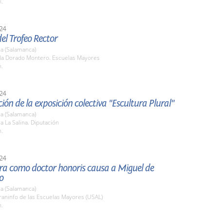
h.
24
el Trofeo Rector
a (Salamanca)
ula Dorado Montero. Escuelas Mayores
h.
24
ión de la exposición colectiva "Escultura Plural"
a (Salamanca)
la La Salina. Diputación
h.
24
ura como doctor honoris causa a Miguel de
o
a (Salamanca)
raninfo de las Escuelas Mayores (USAL)
h.