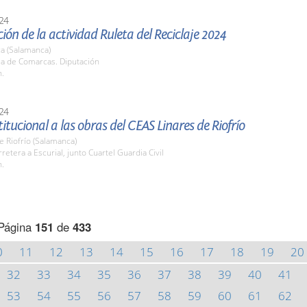
24
ión de la actividad Ruleta del Reciclaje 2024
a (Salamanca)
la de Comarcas. Diputación
h.
24
stitucional a las obras del CEAS Linares de Riofrío
e Riofrío (Salamanca)
rretera a Escurial, junto Cuartel Guardia Civil
h.
Página
151
de
433
0
11
12
13
14
15
16
17
18
19
20
32
33
34
35
36
37
38
39
40
41
53
54
55
56
57
58
59
60
61
62