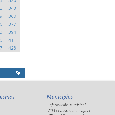
5
326
2
343
9
360
6
377
3
394
0
411
7
428
nismos
Municipios
Información Municipal
A
ATM técnica a municipios