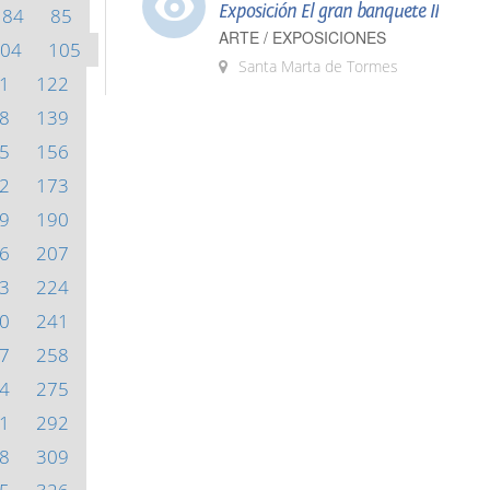
Exposición El gran banquete II
84
85
ARTE / EXPOSICIONES
04
105
Santa Marta de Tormes
1
122
8
139
5
156
2
173
9
190
6
207
3
224
0
241
7
258
4
275
1
292
8
309