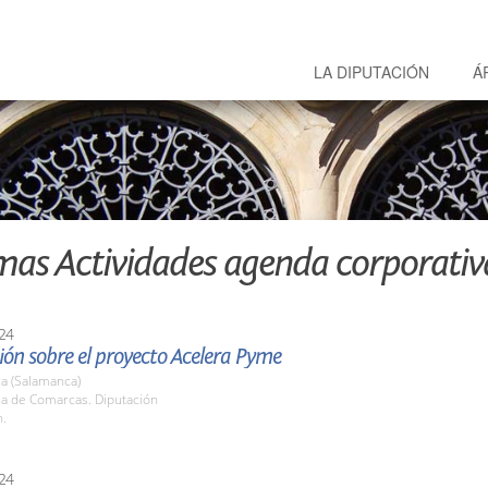
LA DIPUTACIÓN
Á
mas Actividades agenda corporativ
24
ón sobre el proyecto Acelera Pyme
a (Salamanca)
la de Comarcas. Diputación
h.
24