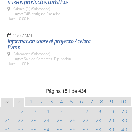
nuevos productos turísticos
Cabaco (El) (Salamanca)
Lugar: Edif. Antiguas Escuelas
Hora: 10:00 h.
11/03/2024
Información sobre el proyecto Acelera
Pyme
Salamanca (Salamanca)
Lugar: Sala de Comarcas. Diputación
Hora: 11:00 h.
Página
151
de
434
1
2
3
4
5
6
7
8
9
10
<<
<
11
12
13
14
15
16
17
18
19
20
21
22
23
24
25
26
27
28
29
30
31
32
33
34
35
36
37
38
39
40