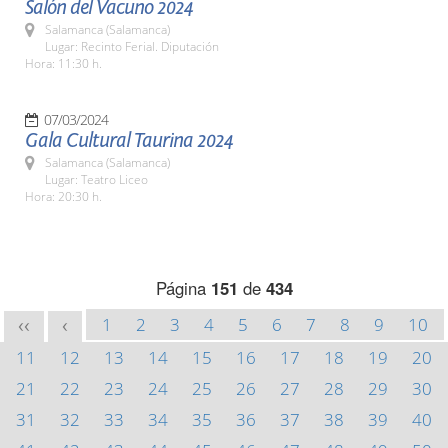
Salón del Vacuno 2024
Salamanca (Salamanca)
Lugar: Recinto Ferial. Diputación
Hora: 11:30 h.
07/03/2024
Gala Cultural Taurina 2024
Salamanca (Salamanca)
Lugar: Teatro Liceo
Hora: 20:30 h.
Página
151
de
434
1
2
3
4
5
6
7
8
9
10
<<
<
11
12
13
14
15
16
17
18
19
20
21
22
23
24
25
26
27
28
29
30
31
32
33
34
35
36
37
38
39
40