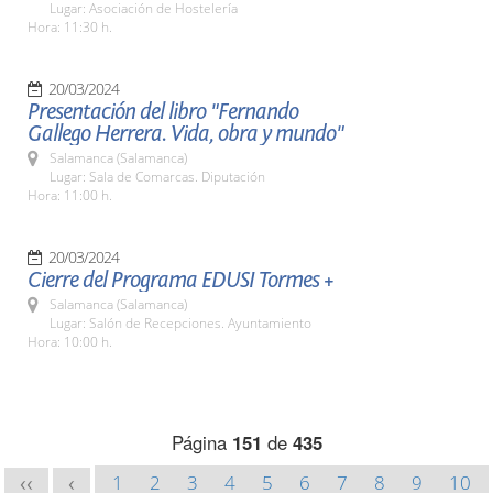
Lugar: Asociación de Hostelería
Hora: 11:30 h.
20/03/2024
Presentación del libro "Fernando
Gallego Herrera. Vida, obra y mundo"
Salamanca (Salamanca)
Lugar: Sala de Comarcas. Diputación
Hora: 11:00 h.
20/03/2024
Cierre del Programa EDUSI Tormes +
Salamanca (Salamanca)
Lugar: Salón de Recepciones. Ayuntamiento
Hora: 10:00 h.
Página
151
de
435
1
2
3
4
5
6
7
8
9
10
<<
<