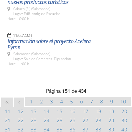
nuevos productos turísticos
Cabaco (El) (Salamanca)
Lugar: Edif. Antiguas Escuelas
Hora: 10:00 h.
11/03/2024
Información sobre el proyecto Acelera
Pyme
Salamanca (Salamanca)
Lugar: Sala de Comarcas. Diputación
Hora: 11:00 h.
Página
151
de
434
1
2
3
4
5
6
7
8
9
10
<<
<
11
12
13
14
15
16
17
18
19
20
21
22
23
24
25
26
27
28
29
30
31
32
33
34
35
36
37
38
39
40