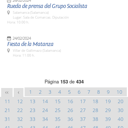
26/02/2024
Rueda de prensa del Grupo Socialista
Salamanca (Salamanca)
Lugar: Sala de Comarcas. Diputación
Hora: 10.00 h.
24/02/2024
Fiesta de la Matanza
Villar de Gallimazo (Salamanca)
Hora: 11:00 h.
Página
153
de
434
1
2
3
4
5
6
7
8
9
10
<<
<
11
12
13
14
15
16
17
18
19
20
21
22
23
24
25
26
27
28
29
30
31
32
33
34
35
36
37
38
39
40
41
42
43
44
45
46
47
48
49
50