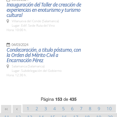
Inauguración del Taller de creación de
experiencias en enoturismo y turismo
cultural
Villanueva del Conde (Salamanca)
Lugar: Edif. Sede Ruta del Vino
Hora: 10:00 h.
04/03/2024
Condecoración, a título póstumo, con
la Orden del Mérito Civil a
Encarnación Pérez
Salamanca (Salamanca)
Lugar: Subdelegación del Gobierno
Hora: 12:30 h.
Página
153
de
435
1
2
3
4
5
6
7
8
9
10
<<
<