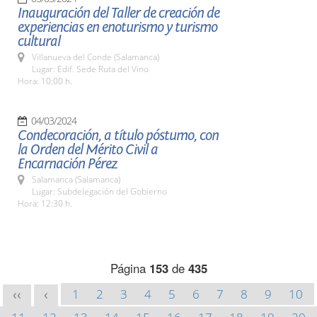
Inauguración del Taller de creación de
experiencias en enoturismo y turismo
cultural
Villanueva del Conde (Salamanca)
Lugar: Edif. Sede Ruta del Vino
Hora: 10:00 h.
04/03/2024
Condecoración, a título póstumo, con
la Orden del Mérito Civil a
Encarnación Pérez
Salamanca (Salamanca)
Lugar: Subdelegación del Gobierno
Hora: 12:30 h.
Página
153
de
435
1
2
3
4
5
6
7
8
9
10
<<
<