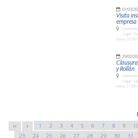
01/03/20
Visita in
empresa
Castella
Lugar: Po
Hora: 10:30 
29/02/20
Clausura
y Rollán
Salamanc
Lugar: Sa
Hora: 11:00 
1
2
3
4
5
6
7
8
9
1
<<
<
23
24
25
26
27
28
29
30
31