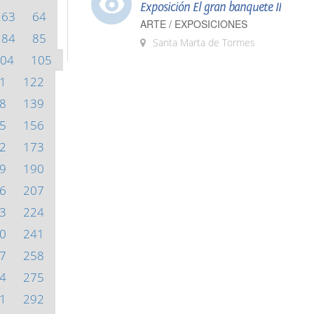
Exposición El gran banquete II
63
64
ARTE / EXPOSICIONES
84
85
Santa Marta de Tormes
04
105
1
122
8
139
5
156
2
173
9
190
6
207
3
224
0
241
7
258
4
275
1
292