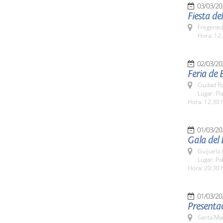
03/03/20
Fiesta de
Fregeneda
Hora: 12:
02/03/20
Feria de 
Ciudad R
Lugar: Pl
Hora: 12.30 
01/03/20
Gala del 
Guijuelo 
Lugar: Pa
Hora: 20:30 
01/03/20
Presentac
Santa Ma