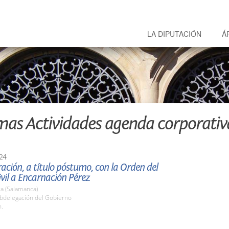
LA DIPUTACIÓN
Á
mas Actividades agenda corporativ
24
ción, a título póstumo, con la Orden del
vil a Encarnación Pérez
a (Salamanca)
ubdelegación del Gobierno
h.