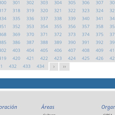
300
301
302
303
304
305
306
307
30
317
318
319
320
321
322
323
324
32
334
335
336
337
338
339
340
341
34
351
352
353
354
355
356
357
358
35
368
369
370
371
372
373
374
375
37
385
386
387
388
389
390
391
392
39
402
403
404
405
406
407
408
409
41
419
420
421
422
423
424
425
426
42
31
432
433
434
>
>>
oración
Áreas
Orga