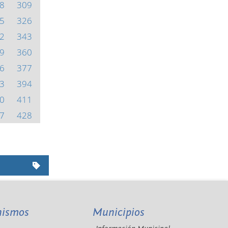
8
309
5
326
2
343
9
360
6
377
3
394
0
411
7
428
nismos
Municipios