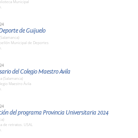
blioteca Municipal
h.
24
Deporte de Guijuelo
(Salamanca)
bellón Municipal de Deportes
h.
24
sario del Colegio Maestro Ávila
a (Salamanca)
legio Maestro Ávila
h.
24
ión del programa Provincia Universitaria 2024
ca)
la de retratos. USAL
h.