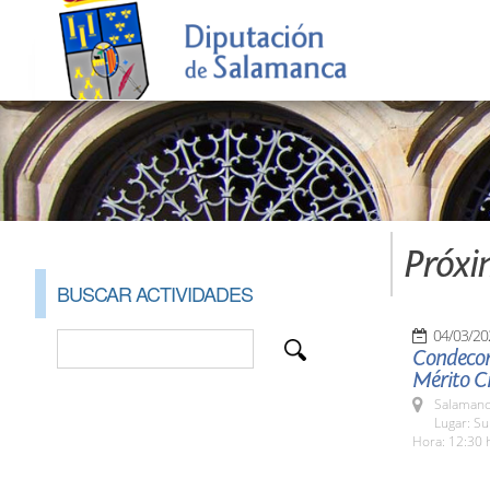
Próxi
BUSCAR ACTIVIDADES
04/03/20
Condecora
Mérito Ci
Salamanc
Lugar: S
Hora: 12:30 