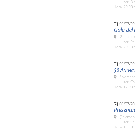
Lugar: Bi
Hora: 20:00 
01/03/20
Gala del 
Guijuelo 
Lugar: Pa
Hora: 20.30 
01/03/20
50 Aniver
Salamanc
Lugar: Co
Hora: 12:00 
01/03/20
Presentac
(Salaman
Lugar: Sa
Hora: 11:30 