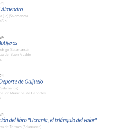
24
l Almendro
 (La) (Salamanca)
45 h.
24
Botijeros
odrigo (Salamanca)
aza del Buen Alcalde
h.
24
Deporte de Guijuelo
(Salamanca)
bellón Municipal de Deportes
h.
24
ión del libro "Ucrania, el triángulo del valor"
rta de Tormes (Salamanca)