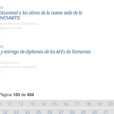
24
stitucional a las obras de la nueva sede de la
 NOVARTIS
nos de Moriscos (Salamanca)
lígono Industrial
h.
24
 y entrega de diplomas de los AFEs de Tamames
a (Salamanca)
la de Comarcas. Diputación
h.
Página
153
de
434
0
11
12
13
14
15
16
17
18
19
20
32
33
34
35
36
37
38
39
40
41