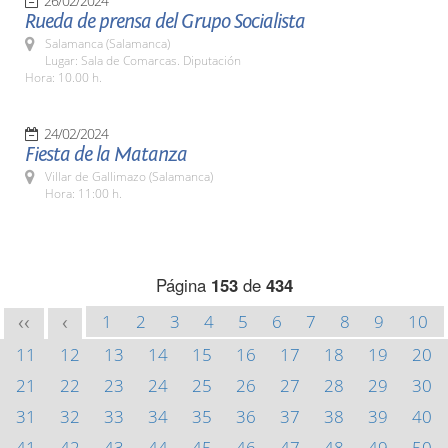
26/02/2024
Rueda de prensa del Grupo Socialista
Salamanca (Salamanca)
Lugar: Sala de Comarcas. Diputación
Hora: 10.00 h.
24/02/2024
Fiesta de la Matanza
Villar de Gallimazo (Salamanca)
Hora: 11:00 h.
Página
153
de
434
1
2
3
4
5
6
7
8
9
10
<<
<
11
12
13
14
15
16
17
18
19
20
21
22
23
24
25
26
27
28
29
30
31
32
33
34
35
36
37
38
39
40
41
42
43
44
45
46
47
48
49
50