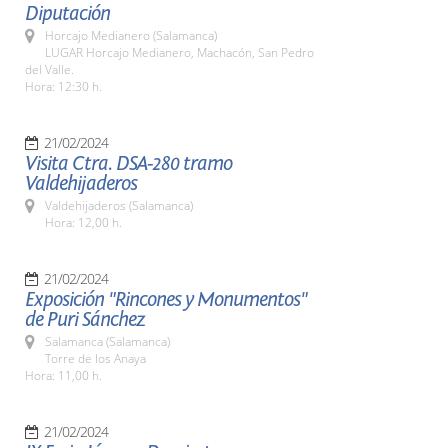
Diputación
Horcajo Medianero (Salamanca)
LUGAR Horcajo Medianero, Machacón, San Pedro
del Valle.
Hora: 12:30 h.
21/02/2024
Visita Ctra. DSA-280 tramo
Valdehijaderos
Valdehijaderos (Salamanca)
Hora: 12,00 h.
21/02/2024
Exposición "Rincones y Monumentos"
de Puri Sánchez
Salamanca (Salamanca)
Torre de los Anaya
Hora: 11,00 h.
21/02/2024