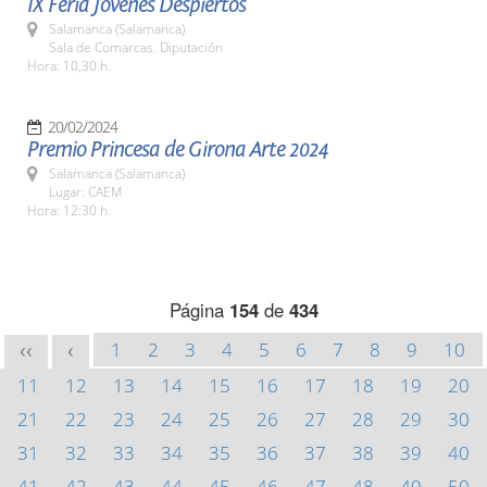
IX Feria Jóvenes Despiertos
Salamanca (Salamanca)
Sala de Comarcas. Diputación
Hora: 10,30 h.
20/02/2024
Premio Princesa de Girona Arte 2024
Salamanca (Salamanca)
Lugar: CAEM
Hora: 12:30 h.
Página
154
de
434
1
2
3
4
5
6
7
8
9
10
<<
<
11
12
13
14
15
16
17
18
19
20
21
22
23
24
25
26
27
28
29
30
31
32
33
34
35
36
37
38
39
40
41
42
43
44
45
46
47
48
49
50