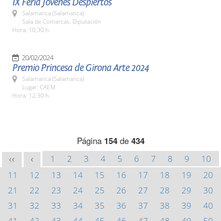
IX Feria Jóvenes Despiertos
Salamanca (Salamanca)
Sala de Comarcas. Diputación
Hora: 10,30 h.
20/02/2024
Premio Princesa de Girona Arte 2024
Salamanca (Salamanca)
Lugar: CAEM
Hora: 12:30 h.
Página
154
de
434
1
2
3
4
5
6
7
8
9
10
<<
<
11
12
13
14
15
16
17
18
19
20
21
22
23
24
25
26
27
28
29
30
31
32
33
34
35
36
37
38
39
40
41
42
43
44
45
46
47
48
49
50