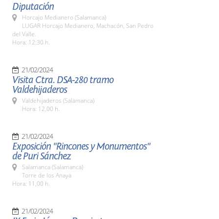
Diputación
Horcajo Medianero (Salamanca)
LUGAR Horcajo Medianero, Machacón, San Pedro
del Valle.
Hora: 12:30 h.
21/02/2024
Visita Ctra. DSA-280 tramo
Valdehijaderos
Valdehijaderos (Salamanca)
Hora: 12,00 h.
21/02/2024
Exposición "Rincones y Monumentos"
de Puri Sánchez
Salamanca (Salamanca)
Torre de los Anaya
Hora: 11,00 h.
21/02/2024