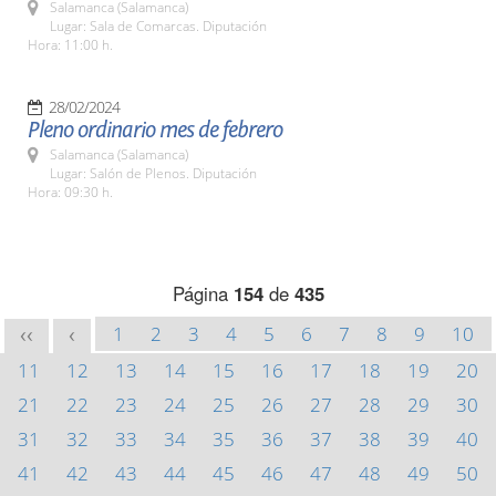
Salamanca (Salamanca)
Lugar: Sala de Comarcas. Diputación
Hora: 11:00 h.
28/02/2024
Pleno ordinario mes de febrero
Salamanca (Salamanca)
Lugar: Salón de Plenos. Diputación
Hora: 09:30 h.
Página
154
de
435
1
2
3
4
5
6
7
8
9
10
<<
<
11
12
13
14
15
16
17
18
19
20
21
22
23
24
25
26
27
28
29
30
31
32
33
34
35
36
37
38
39
40
41
42
43
44
45
46
47
48
49
50