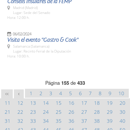
Consells Insulares de la FEMP
Madrid (Madrid)
Lugar: Sede del Senado
Hora: 12:00 h.
06/02/2024
Visita el evento "Gastro & Cook"
Salamanca (Salamanca)
Lugar: Recinto Ferial de la Diputación
Hora: 10:00 h.
Página
155
de
433
1
2
3
4
5
6
7
8
9
10
<<
<
11
12
13
14
15
16
17
18
19
20
21
22
23
24
25
26
27
28
29
30
31
32
33
34
35
36
37
38
39
40
41
42
43
44
45
46
47
48
49
50