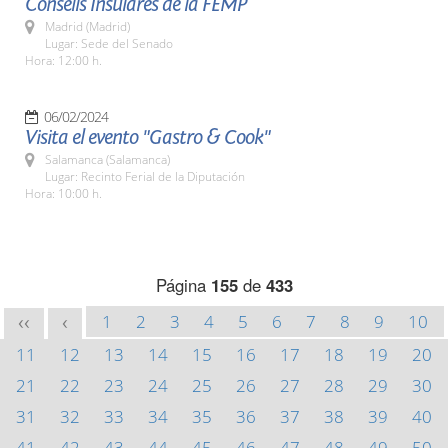
Consells Insulares de la FEMP
Madrid (Madrid)
Lugar: Sede del Senado
Hora: 12:00 h.
06/02/2024
Visita el evento "Gastro & Cook"
Salamanca (Salamanca)
Lugar: Recinto Ferial de la Diputación
Hora: 10:00 h.
Página
155
de
433
1
2
3
4
5
6
7
8
9
10
<<
<
11
12
13
14
15
16
17
18
19
20
21
22
23
24
25
26
27
28
29
30
31
32
33
34
35
36
37
38
39
40
41
42
43
44
45
46
47
48
49
50