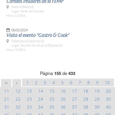
Consells Insulares de la FEMP
Madrid (Madrid)
Lugar: Sede del Senado
Hora: 12:00 h.
06/02/2024
Visita el evento "Gastro & Cook"
Salamanca (Salamanca)
Lugar: Recinto Ferial de la Diputación
Hora: 10:00 h.
Página
155
de
433
1
2
3
4
5
6
7
8
9
10
<<
<
11
12
13
14
15
16
17
18
19
20
21
22
23
24
25
26
27
28
29
30
31
32
33
34
35
36
37
38
39
40
41
42
43
44
45
46
47
48
49
50