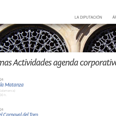
LA DIPUTACIÓN
Á
mas Actividades agenda corporativ
24
e la Matanza
(Salamanca)
00 h.
24
l Carnaval del Toro