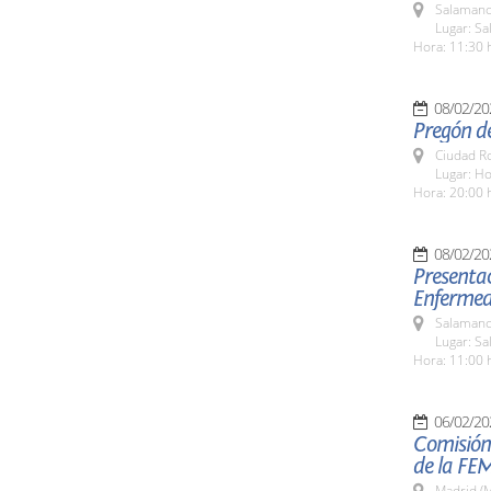
Salamanc
Lugar: Sa
Hora: 11:30 
08/02/20
Pregón de
Ciudad R
Lugar: Ho
Hora: 20:00 
08/02/20
Presentac
Enfermed
Salamanc
Lugar: Sa
Hora: 11:00 
06/02/20
Comisión 
de la FE
Madrid (M