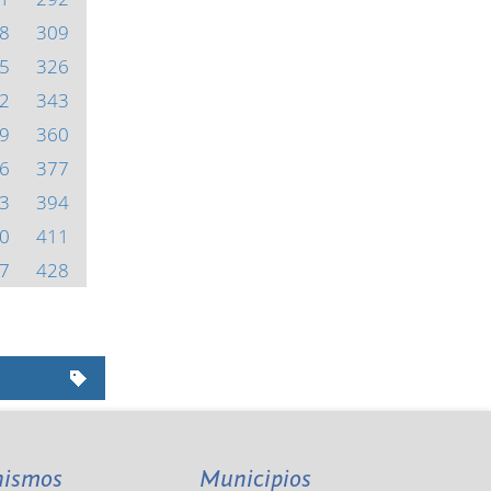
8
309
5
326
2
343
9
360
6
377
3
394
0
411
7
428
nismos
Municipios