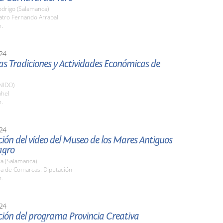
odrigo (Salamanca)
atro Fernando Arrabal
h.
24
las Tradiciones y Actividades Económicas de
NIDO)
nhel
h.
24
ión del vídeo del Museo de los Mares Antiguos
agro
a (Salamanca)
la de Comarcas. Diputación
h.
24
ción del programa Provincia Creativa