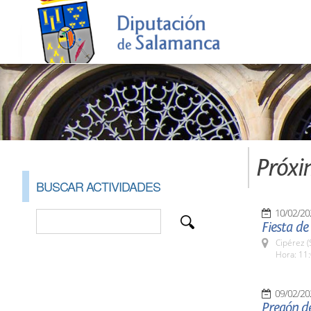
Próxi
BUSCAR ACTIVIDADES
10/02/20
Fiesta d
Cipérez 
Hora: 11:
09/02/20
Pregón de