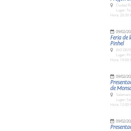
Ciudad R
Lugar: Te
Hora: 20:30 
09/02/20
Feria de 
Pinhel
(NO DEFI
Lugar: Pi
Hora: 19:00 
09/02/20
Presentac
de Mons
Salamanc
Lugar: Sa
Hora: 12:00 
09/02/20
Presenta