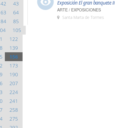
Exposición El gran banquete II
42
43
ARTE / EXPOSICIONES
63
64
Santa Marta de Tormes
84
85
04
105
1
122
8
139
5
156
2
173
9
190
6
207
3
224
0
241
7
258
4
275
1
292