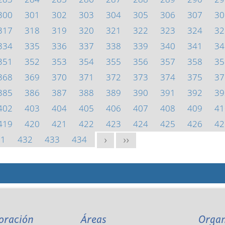
300
301
302
303
304
305
306
307
30
317
318
319
320
321
322
323
324
32
334
335
336
337
338
339
340
341
34
351
352
353
354
355
356
357
358
35
368
369
370
371
372
373
374
375
37
385
386
387
388
389
390
391
392
39
402
403
404
405
406
407
408
409
41
419
420
421
422
423
424
425
426
42
31
432
433
434
>
>>
oración
Áreas
Orga