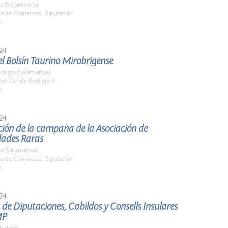
a (Salamanca)
la de Comarcas. Diputación
h.
24
l Bolsín Taurino Mirobrigense
odrigo (Salamanca)
tel Conde Rodrigo II
h.
24
ión de la campaña de la Asociación de
ades Raras
a (Salamanca)
la de Comarcas. Diputación
h.
24
de Diputaciones, Cabildos y Consells Insulares
MP
adrid)