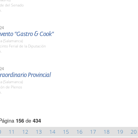
ede del Senado
h.
24
 evento "Gastro & Cook"
a (Salamanca)
cinto Ferial de la Diputación
h.
24
raordinario Provincial
a (Salamanca)
lón de Plenos
h.
Página
156
de
434
0
11
12
13
14
15
16
17
18
19
20