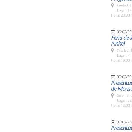
Ciudad R
Lugar: Te
Hora: 20:30 
09/02/20
Feria de 
Pinhel
(NO DEFI
Lugar: Pi
Hora: 19:00 
09/02/20
Presentac
de Mons
Salamanc
Lugar: Sa
Hora: 12:00 
09/02/20
Presenta