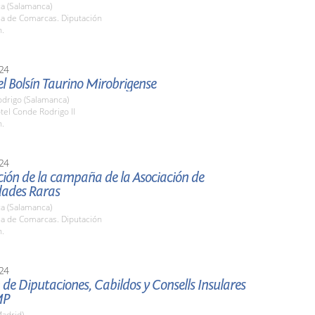
a (Salamanca)
la de Comarcas. Diputación
h.
24
l Bolsín Taurino Mirobrigense
odrigo (Salamanca)
tel Conde Rodrigo II
h.
24
ión de la campaña de la Asociación de
ades Raras
a (Salamanca)
la de Comarcas. Diputación
h.
24
de Diputaciones, Cabildos y Consells Insulares
MP
adrid)