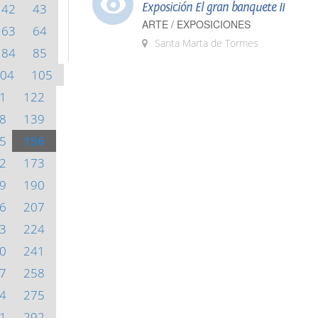
Exposición El gran banquete II
42
43
ARTE / EXPOSICIONES
63
64
Santa Marta de Tormes
84
85
04
105
1
122
8
139
5
156
2
173
9
190
6
207
3
224
0
241
7
258
4
275
1
292