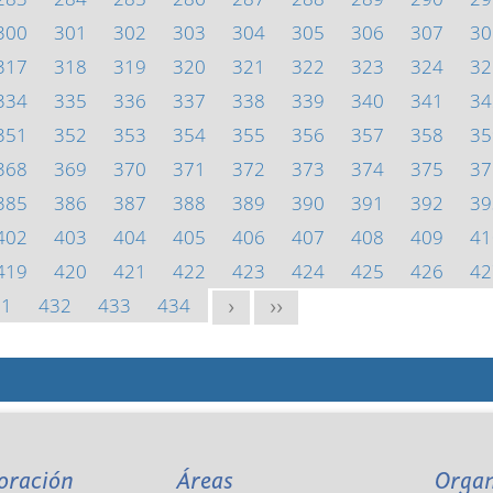
300
301
302
303
304
305
306
307
30
317
318
319
320
321
322
323
324
32
334
335
336
337
338
339
340
341
34
351
352
353
354
355
356
357
358
35
368
369
370
371
372
373
374
375
37
385
386
387
388
389
390
391
392
39
402
403
404
405
406
407
408
409
41
419
420
421
422
423
424
425
426
42
31
432
433
434
>
>>
oración
Áreas
Orga