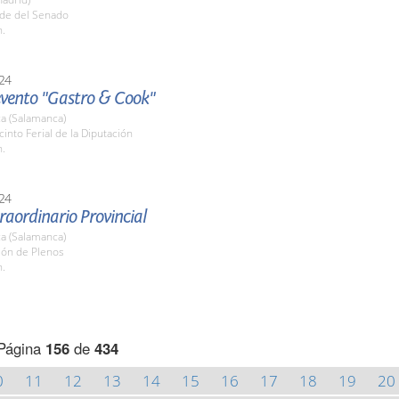
ede del Senado
h.
24
 evento "Gastro & Cook"
a (Salamanca)
cinto Ferial de la Diputación
h.
24
raordinario Provincial
a (Salamanca)
lón de Plenos
h.
Página
156
de
434
0
11
12
13
14
15
16
17
18
19
20