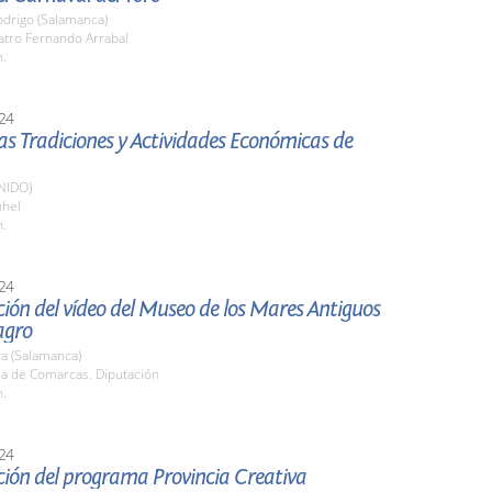
odrigo (Salamanca)
atro Fernando Arrabal
h.
24
las Tradiciones y Actividades Económicas de
NIDO)
nhel
h.
24
ión del vídeo del Museo de los Mares Antiguos
agro
a (Salamanca)
la de Comarcas. Diputación
h.
24
ción del programa Provincia Creativa