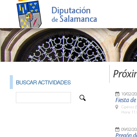
Próxi
BUSCAR ACTIVIDADES
10/02/20
Fiesta d
Cipérez 
Hora: 11:
09/02/20
Pregón de