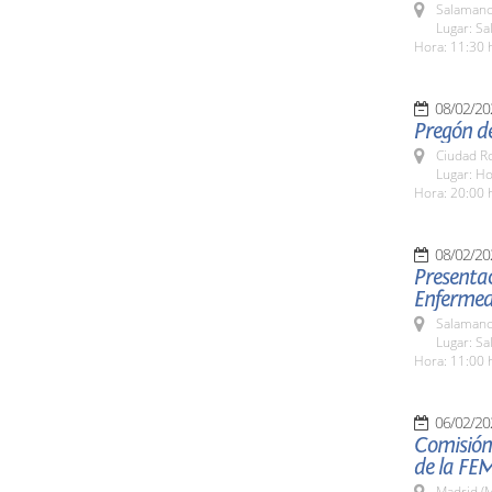
Salamanc
Lugar: Sa
Hora: 11:30 
08/02/20
Pregón de
Ciudad R
Lugar: Ho
Hora: 20:00 
08/02/20
Presentac
Enfermed
Salamanc
Lugar: Sa
Hora: 11:00 
06/02/20
Comisión 
de la FE
Madrid (M