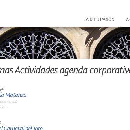
LA DIPUTACIÓN
Á
mas Actividades agenda corporativ
24
e la Matanza
(Salamanca)
00 h.
24
l Carnaval del Toro