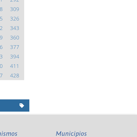
8
309
5
326
2
343
9
360
6
377
3
394
0
411
7
428
nismos
Municipios