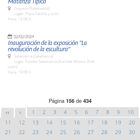
Matanza Típica
Guijuelo (Salamanca)
Lugar: Plaza Castilla y León
Hora: 12:00 h.
02/02/2024
Inauguración de la exposición "La
revolución de la escultura"
Salamanca (Salamanca)
Lugar: Fundos Salamanca (Avenida Alfonso IX de
León)
Hora: 19:00 h.
Página
156
de
434
1
2
3
4
5
6
7
8
9
10
<<
<
11
12
13
14
15
16
17
18
19
20
21
22
23
24
25
26
27
28
29
30