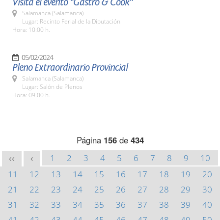
Visita el evento "Gastro & Cook"
Salamanca (Salamanca)
Lugar: Recinto Ferial de la Diputación
Hora: 10:00 h.
05/02/2024
Pleno Extraordinario Provincial
Salamanca (Salamanca)
Lugar: Salón de Plenos
Hora: 09.00 h.
Página
156
de
434
1
2
3
4
5
6
7
8
9
10
<<
<
11
12
13
14
15
16
17
18
19
20
21
22
23
24
25
26
27
28
29
30
31
32
33
34
35
36
37
38
39
40
41
42
43
44
45
46
47
48
49
50