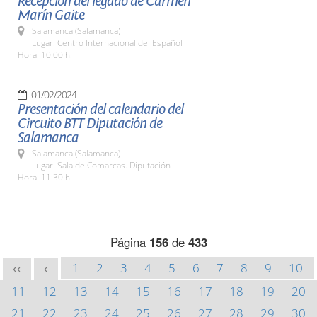
Recepción del legado de Carmen
Marín Gaite
Salamanca (Salamanca)
Lugar: Centro Internacional del Español
Hora: 10:00 h.
01/02/2024
Presentación del calendario del
Circuito BTT Diputación de
Salamanca
Salamanca (Salamanca)
Lugar: Sala de Comarcas. Diputación
Hora: 11:30 h.
Página
156
de
433
1
2
3
4
5
6
7
8
9
10
<<
<
11
12
13
14
15
16
17
18
19
20
21
22
23
24
25
26
27
28
29
30