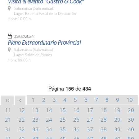
Visita el evento "Gastro & Cook"
Salamanca (Salamanca)
Lugar: Recinto Ferial de la Diputación
Hora: 10:00 h.
05/02/2024
Pleno Extraordinario Provincial
Salamanca (Salamanca)
Lugar: Salón de Plenos
Hora: 09.00 h.
Página
156
de
434
1
2
3
4
5
6
7
8
9
10
<<
<
11
12
13
14
15
16
17
18
19
20
21
22
23
24
25
26
27
28
29
30
31
32
33
34
35
36
37
38
39
40
41
42
43
44
45
46
47
48
49
50