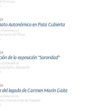
lar Formoso
h.
24
to Autonómico en Pista Cubierta
a (Salamanca)
sta Carlos Gil Pérez
h.
24
ión de la exposición "Sororidad"
a (Salamanca)
la La Salina. Diputación
h.
24
n del legado de Carmen Marín Gaite
a (Salamanca)
ntro Internacional del Español
h.