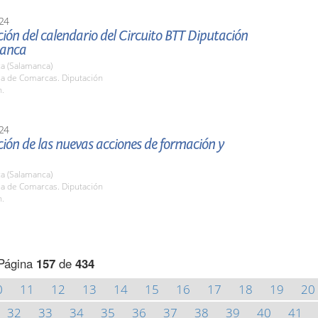
24
ión del calendario del Circuito BTT Diputación
manca
a (Salamanca)
la de Comarcas. Diputación
h.
24
ión de las nuevas acciones de formación y
a (Salamanca)
la de Comarcas. Diputación
h.
Página
157
de
434
0
11
12
13
14
15
16
17
18
19
20
32
33
34
35
36
37
38
39
40
41