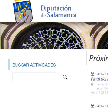
Próxi
BUSCAR ACTIVIDADES
04/02/20
Final del
Ciudad R
Lugar: C
Hora: 16:30 
04/02/20