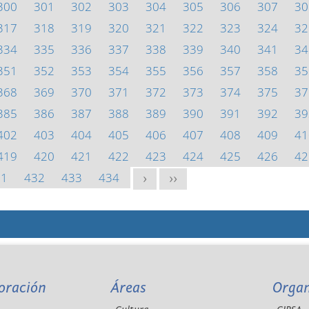
300
301
302
303
304
305
306
307
30
317
318
319
320
321
322
323
324
32
334
335
336
337
338
339
340
341
34
351
352
353
354
355
356
357
358
35
368
369
370
371
372
373
374
375
37
385
386
387
388
389
390
391
392
39
402
403
404
405
406
407
408
409
41
419
420
421
422
423
424
425
426
42
31
432
433
434
>
>>
oración
Áreas
Orga