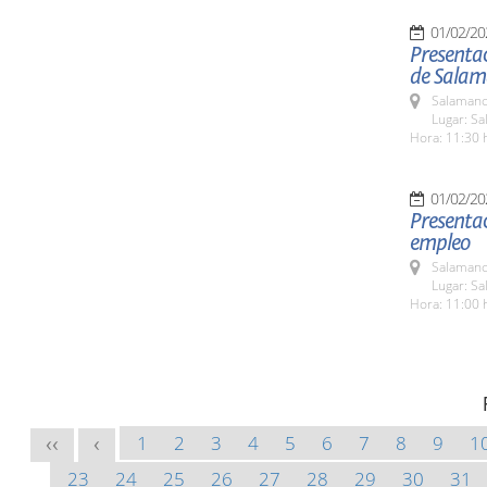
01/02/20
Presentac
de Sala
Salamanc
Lugar: Sa
Hora: 11:30 
01/02/20
Presentac
empleo
Salamanc
Lugar: Sa
Hora: 11:00 
1
2
3
4
5
6
7
8
9
1
<<
<
23
24
25
26
27
28
29
30
31