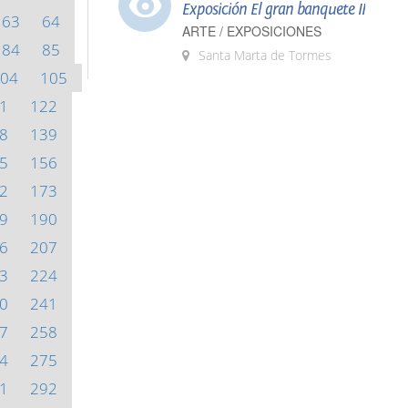
Exposición El gran banquete II
63
64
ARTE / EXPOSICIONES
84
85
Santa Marta de Tormes
04
105
1
122
8
139
5
156
2
173
9
190
6
207
3
224
0
241
7
258
4
275
1
292