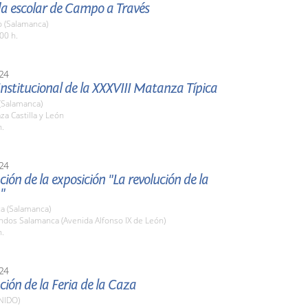
da escolar de Campo a Través
o (Salamanca)
00 h.
24
nstitucional de la XXXVIII Matanza Típica
(Salamanca)
aza Castilla y León
h.
24
ión de la exposición "La revolución de la
"
a (Salamanca)
ndos Salamanca (Avenida Alfonso IX de León)
h.
24
ión de la Feria de la Caza
NIDO)