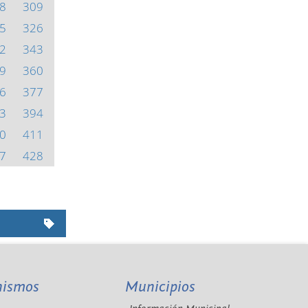
8
309
5
326
2
343
9
360
6
377
3
394
0
411
7
428
nismos
Municipios