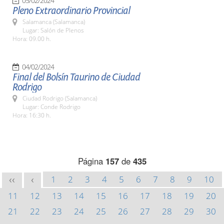
05/02/2024
Pleno Extraordinario Provincial
Salamanca (Salamanca)
Lugar: Salón de Plenos
Hora: 09.00 h.
04/02/2024
Final del Bolsín Taurino de Ciudad
Rodrigo
Ciudad Rodrigo (Salamanca)
Lugar: Conde Rodrigo
Hora: 16:30 h.
Página
157
de
435
1
2
3
4
5
6
7
8
9
10
<<
<
11
12
13
14
15
16
17
18
19
20
21
22
23
24
25
26
27
28
29
30