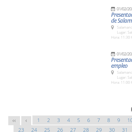
01/02/20
Presentac
de Sala
Salamanc
Lugar: Sa
Hora: 11:30 
01/02/20
Presentac
empleo
Salamanc
Lugar: Sa
Hora: 11:00 
1
2
3
4
5
6
7
8
9
1
<<
<
23
24
25
26
27
28
29
30
31