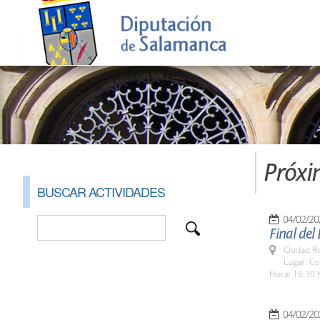
Próxi
BUSCAR ACTIVIDADES
04/02/20
Final del
Ciudad R
Lugar: C
Hora: 16:30 
04/02/20