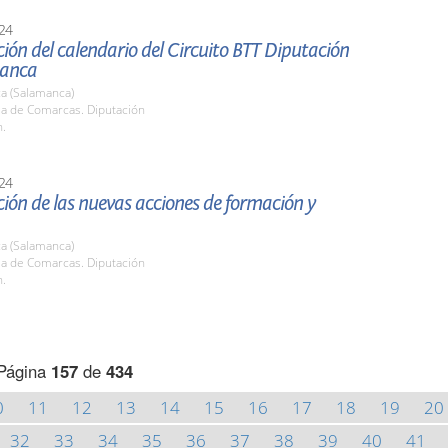
24
ión del calendario del Circuito BTT Diputación
manca
a (Salamanca)
la de Comarcas. Diputación
h.
24
ión de las nuevas acciones de formación y
a (Salamanca)
la de Comarcas. Diputación
h.
Página
157
de
434
0
11
12
13
14
15
16
17
18
19
20
32
33
34
35
36
37
38
39
40
41