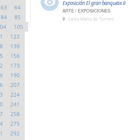
Exposición El gran banquete II
63
64
ARTE / EXPOSICIONES
84
85
Santa Marta de Tormes
04
105
1
122
8
139
5
156
2
173
9
190
6
207
3
224
0
241
7
258
4
275
1
292