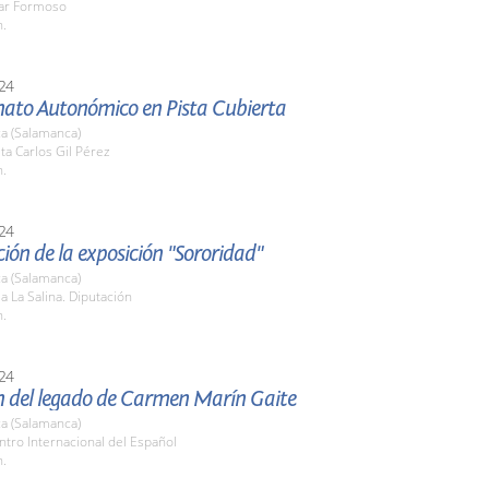
lar Formoso
h.
24
to Autonómico en Pista Cubierta
a (Salamanca)
sta Carlos Gil Pérez
h.
24
ión de la exposición "Sororidad"
a (Salamanca)
la La Salina. Diputación
h.
24
n del legado de Carmen Marín Gaite
a (Salamanca)
ntro Internacional del Español
h.