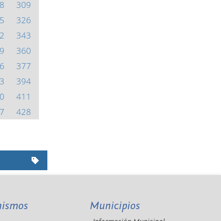
8
309
5
326
2
343
9
360
6
377
3
394
0
411
7
428
nismos
Municipios