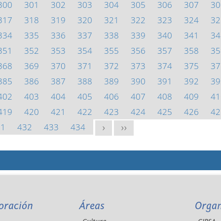
300
301
302
303
304
305
306
307
30
317
318
319
320
321
322
323
324
32
334
335
336
337
338
339
340
341
34
351
352
353
354
355
356
357
358
35
368
369
370
371
372
373
374
375
37
385
386
387
388
389
390
391
392
39
402
403
404
405
406
407
408
409
41
419
420
421
422
423
424
425
426
42
31
432
433
434
>
>>
oración
Áreas
Orga