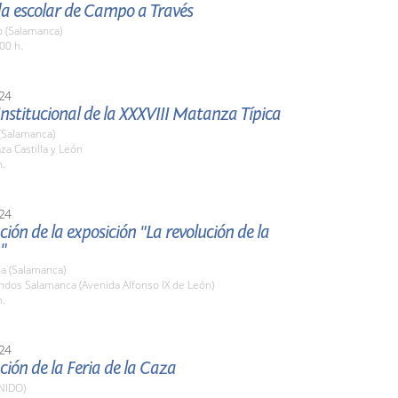
da escolar de Campo a Través
o (Salamanca)
00 h.
24
nstitucional de la XXXVIII Matanza Típica
(Salamanca)
aza Castilla y León
h.
24
ión de la exposición "La revolución de la
"
a (Salamanca)
ndos Salamanca (Avenida Alfonso IX de León)
h.
24
ión de la Feria de la Caza
NIDO)