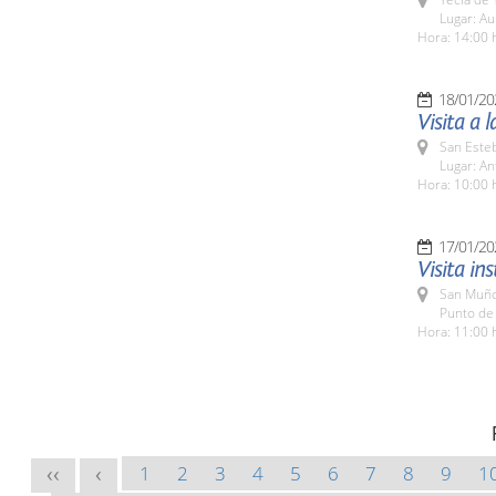
Lugar: Au
Hora: 14:00 
18/01/20
Visita a 
San Esteb
Lugar: An
Hora: 10:00 
17/01/20
Visita in
San Muño
Punto de
Hora: 11:00 
1
2
3
4
5
6
7
8
9
1
<<
<