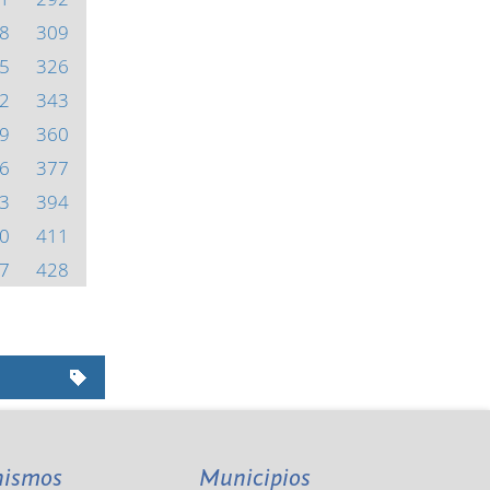
8
309
5
326
2
343
9
360
6
377
3
394
0
411
7
428
nismos
Municipios