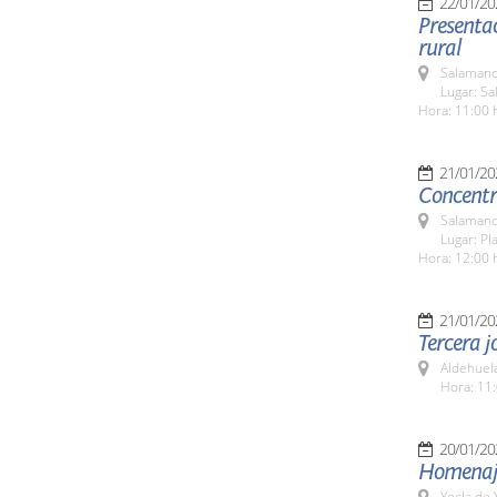
22/01/20
Presentac
rural
Salamanc
Lugar: Sa
Hora: 11:00 
21/01/20
Concentr
Salamanc
Lugar: Pl
Hora: 12:00 
21/01/20
Tercera j
Aldehuel
Hora: 11:
20/01/20
Homenaje
Yecla de 