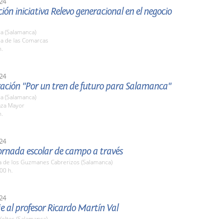
24
ión iniciativa Relevo generacional en el negocio
a (Salamanca)
la de las Comarcas
h.
24
ación "Por un tren de futuro para Salamanca"
a (Salamanca)
aza Mayor
h.
24
ornada escolar de campo a través
a de los Guzmanes Cabrerizos (Salamanca)
00 h.
24
 al profesor Ricardo Martín Val
Yeltes (Salamanca)