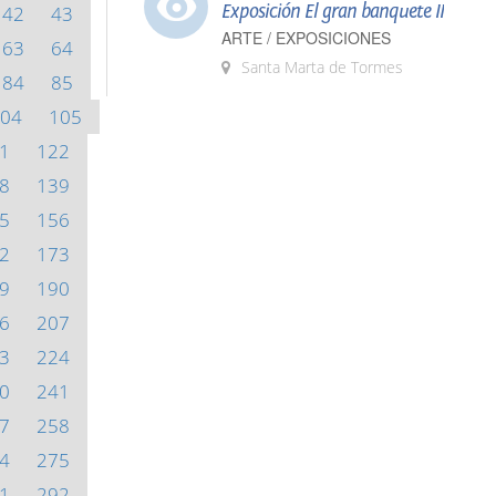
Exposición El gran banquete II
42
43
ARTE / EXPOSICIONES
63
64
Santa Marta de Tormes
84
85
04
105
1
122
8
139
5
156
2
173
9
190
6
207
3
224
0
241
7
258
4
275
1
292