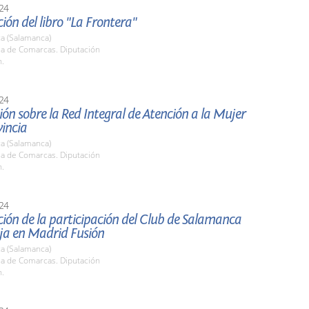
24
ión del libro "La Frontera"
a (Salamanca)
la de Comarcas. Diputación
h.
24
ón sobre la Red Integral de Atención a la Mujer
vincia
a (Salamanca)
la de Comarcas. Diputación
h.
24
ión de la participación del Club de Salamanca
ja en Madrid Fusión
a (Salamanca)
la de Comarcas. Diputación
h.