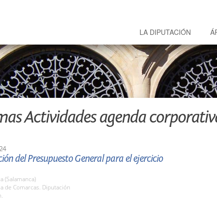
LA DIPUTACIÓN
Á
mas Actividades agenda corporativ
24
ión del Presupuesto General para el ejercicio
a (Salamanca)
la de Comarcas. Diputación
h.