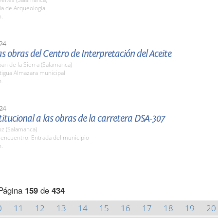
la de Arqueología
h.
24
las obras del Centro de Interpretación del Aceite
an de la Sierra (Salamanca)
tigua Almazara municipal
h.
24
stitucional a las obras de la carretera DSA-307
z (Salamanca)
 encuentro: Entrada del municipio
h.
Página
159
de
434
0
11
12
13
14
15
16
17
18
19
20