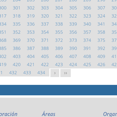
300
301
302
303
304
305
306
307
30
317
318
319
320
321
322
323
324
32
334
335
336
337
338
339
340
341
34
351
352
353
354
355
356
357
358
35
368
369
370
371
372
373
374
375
37
385
386
387
388
389
390
391
392
39
402
403
404
405
406
407
408
409
41
419
420
421
422
423
424
425
426
42
31
432
433
434
>
>>
oración
Áreas
Orga