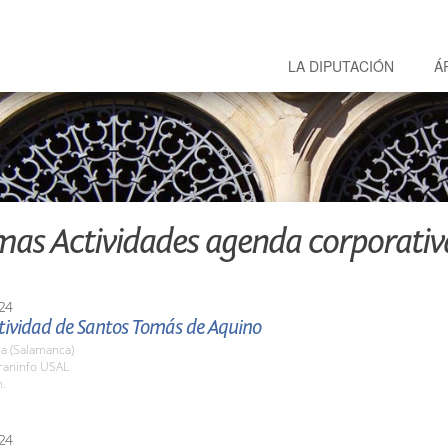
LA DIPUTACIÓN
Á
mas Actividades agenda corporativ
24
stividad de Santos Tomás de Aquino
a (Salamanca)
araninfo USAL
h.
24