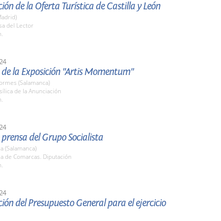
ión de la Oferta Turística de Castilla y León
adrid)
sa del Lector
h.
24
 de la Exposición "Artis Momentum"
Tormes (Salamanca)
sílica de la Anunciación
h.
24
prensa del Grupo Socialista
a (Salamanca)
la de Comarcas. Diputación
h.
24
ión del Presupuesto General para el ejercicio