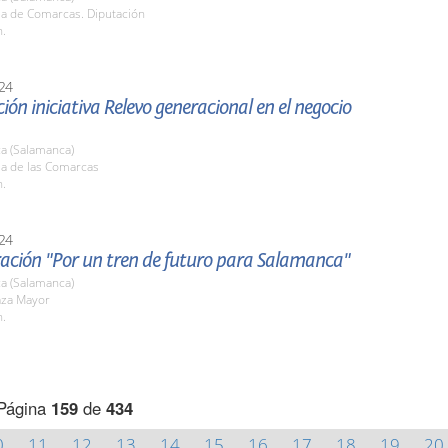
la de Comarcas. Diputación
h.
24
ión iniciativa Relevo generacional en el negocio
a (Salamanca)
la de las Comarcas
h.
24
ación "Por un tren de futuro para Salamanca"
a (Salamanca)
aza Mayor
h.
Página
159
de
434
0
11
12
13
14
15
16
17
18
19
20