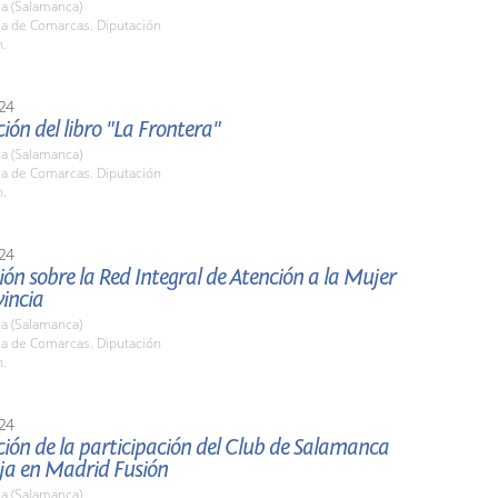
a (Salamanca)
la de Comarcas. Diputación
h.
24
ión del libro "La Frontera"
a (Salamanca)
la de Comarcas. Diputación
h.
24
ón sobre la Red Integral de Atención a la Mujer
vincia
a (Salamanca)
la de Comarcas. Diputación
h.
24
ión de la participación del Club de Salamanca
ja en Madrid Fusión
a (Salamanca)