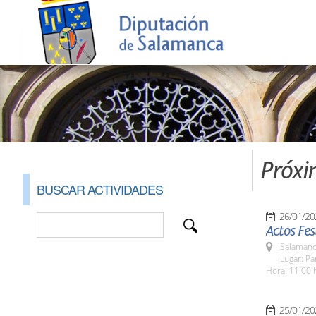
Próxi
BUSCAR ACTIVIDADES
26/01/20
Actos Fe
Salamanc
Lugar: P
Hora: 11:00 
25/01/20