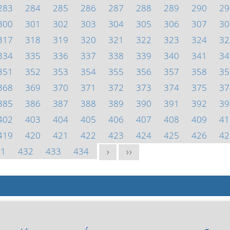
283
284
285
286
287
288
289
290
29
300
301
302
303
304
305
306
307
30
317
318
319
320
321
322
323
324
32
334
335
336
337
338
339
340
341
34
351
352
353
354
355
356
357
358
35
368
369
370
371
372
373
374
375
37
385
386
387
388
389
390
391
392
39
402
403
404
405
406
407
408
409
41
419
420
421
422
423
424
425
426
42
31
432
433
434
>
>>