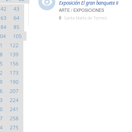
Exposición El gran banquete II
42
43
ARTE / EXPOSICIONES
63
64
Santa Marta de Tormes
84
85
04
105
1
122
8
139
5
156
2
173
9
190
6
207
3
224
0
241
7
258
4
275