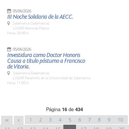
05/06/2026
III Noche Solidaria de la AECC.
Salamanca (Salamanca)
LUGAR Alameda Palace
Hora: 20:00 h.
05/06/2026
Investidura como Doctor Honoris
Causa a título póstumo a Francisco
de Vitoria.
Salamanca (Salamanca)
LUGAR Paraninfo de la Universidad de Salamanca
Hora: 11:00 h.
Página
16
de
434
1
2
3
4
5
6
7
8
9
10
<<
<