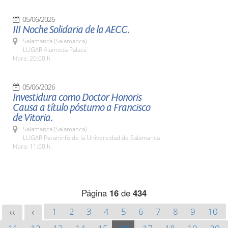
05/06/2026
III Noche Solidaria de la AECC.
Salamanca (Salamanca)
LUGAR Alameda Palace
Hora: 20:00 h.
05/06/2026
Investidura como Doctor Honoris
Causa a título póstumo a Francisco
de Vitoria.
Salamanca (Salamanca)
LUGAR Paraninfo de la Universidad de Salamanca
Hora: 11:00 h.
Página
16
de
434
1
2
3
4
5
6
7
8
9
10
<<
<