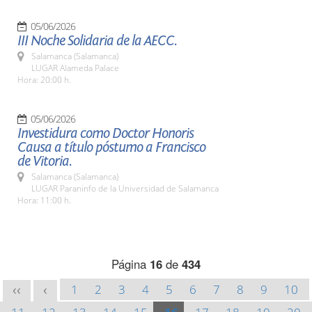
05/06/2026
III Noche Solidaria de la AECC.
Salamanca (Salamanca)
LUGAR Alameda Palace
Hora: 20:00 h.
05/06/2026
Investidura como Doctor Honoris
Causa a título póstumo a Francisco
de Vitoria.
Salamanca (Salamanca)
LUGAR Paraninfo de la Universidad de Salamanca
Hora: 11:00 h.
Página
16
de
434
1
2
3
4
5
6
7
8
9
10
<<
<