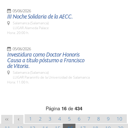
05/06/2026
III Noche Solidaria de la AECC.
Salamanca (Salamanca)
LUGAR Alameda Palace
Hora: 20:00 h.
05/06/2026
Investidura como Doctor Honoris
Causa a título póstumo a Francisco
de Vitoria.
Salamanca (Salamanca)
LUGAR Paraninfo de la Universidad de Salamanca
Hora: 11:00 h.
Página
16
de
434
1
2
3
4
5
6
7
8
9
10
<<
<