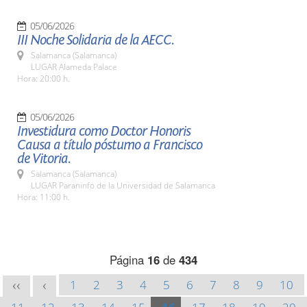
05/06/2026
III Noche Solidaria de la AECC.
Salamanca (Salamanca)
LUGAR Alameda Palace
Hora: 20:00 h.
05/06/2026
Investidura como Doctor Honoris
Causa a título póstumo a Francisco
de Vitoria.
Salamanca (Salamanca)
LUGAR Paraninfo de la Universidad de Salamanca
Hora: 11:00 h.
Página
16
de
434
1
2
3
4
5
6
7
8
9
10
<<
<